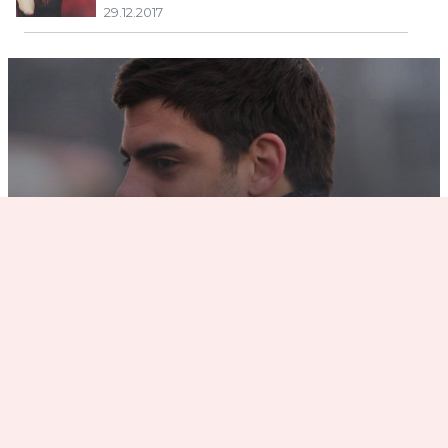
29.12.2017
Данила Козловский и Светлана
Ходченкова снялись в новом фильме
«Довлатов»
28.12.2017