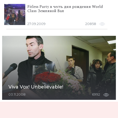
Fitless Party в честь дня рождения World
Class Земляной Вал
27.09.2009
20858
Viva Vox! Unbelievable!
03.11.2008
6992