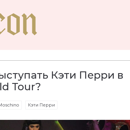
выступать Кэти Перри в
ld Tour?
Moschino
Кэти Перри