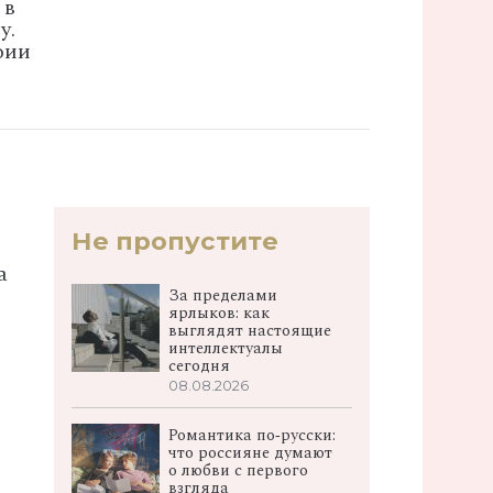
 в
у.
фии
Не пропустите
а
За пределами
ярлыков: как
выглядят настоящие
интеллектуалы
сегодня
08.08.2026
Романтика по‑русски:
что россияне думают
о любви с первого
взгляда