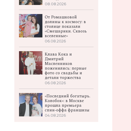
08.08.2026
От Ромашковой
долины к космосу: в
столице показали
«Смешарики. Сквозь
вселенные»
06.08.2026
Клава Кока и
Дмитрий
Масленников
поженились: первые
фото со свадьбы и
детали торжества
06.08.2026
«Последний богатырь.
Колобок»: в Москве
прошла премьера
спин‑оффа франшизы
04.08.2026