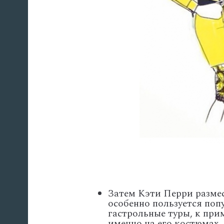
Затем Кэти Перри размес
особенно пользуется поп
гастрольные туры, к при
именно на его костюмах.