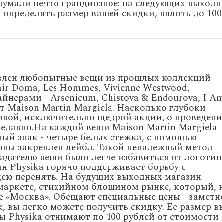
думали нечто грандиозное: на следующих выход
 определять размер вашей скидки, вплоть до 100
авлен любопытные вещи из прошлых коллекций
ir Doma, Les Hommes, Vivienne Westwood,
йнерами - Arsenicum, Chistova & Endourova, I Am
т Maison Martin Margiela. Насколько глубоки
новой, исключительно щедрой акции, о проведен
едавно.
На каждой вещи Maison Martin Margiela
ый знак - четыре белых стежка, с помощью
оны закреплен лейбл. Такой ненадежный метод
ладателю вещи было легче избавиться от логотип
ин Physika горячо поддерживает борьбу с
дею перенять.
На будущих выходных магазин
маркете, стихийном блошином рынке, который, 
це «Москва». Обещают специальные цены - заметн
, вы легко можете получить скидку. Ее размер в
ы Physika отнимают по 100 рублей от стоимости