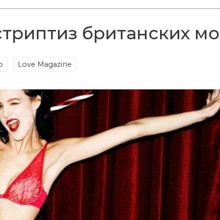
стриптиз британских м
о
Love Magazine