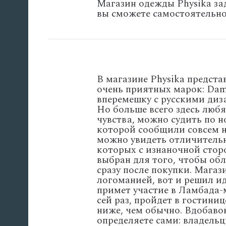
Магазин одежды Physika за
вы сможете самостоятельно
В магазине Physika предст
очень приятных марок: Dam
вперемешку с русскими диза
Но больше всего здесь любя
чувства, можно судить по 
которой сообщили совсем н
можно увидеть отличительн
которых с изнаночной стор
выбран для того, чтобы об
сразу после покупки. Магаз
логоманией, вот и решил и
примет участие в Ламбада-
сей раз, пройдет в гостини
ниже, чем обычно. Вдобавок
определяете сами: владельц