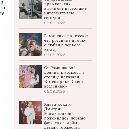
in
ярлыков: как
ли
выглядят настоящие
ые
интеллектуалы
сегодня
08.08.2026
Романтика по‑русски:
что россияне думают
о любви с первого
взгляда
08.08.2026
От Ромашковой
долины к космосу: в
столице показали
«Смешарики. Сквозь
вселенные»
06.08.2026
Клава Кока и
Дмитрий
Масленников
поженились: первые
фото со свадьбы и
детали торжества