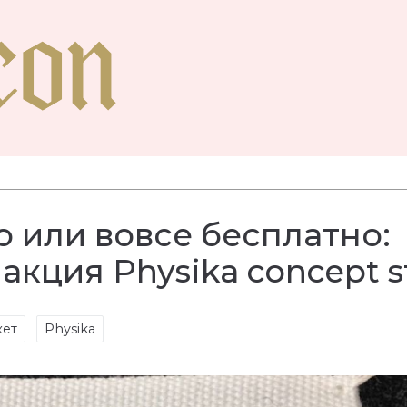
 или вовсе бесплатно:
акция Physika concept s
кет
Physika