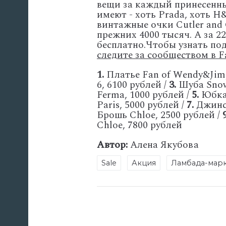
вещи за каждый принесенны
имеют - хоть Prada, хоть H
винтажные очки Cutler and 
прежних 4000 тысяч. А за 2
бесплатно.
Чтобы узнать под
следите за сообществом в F
1.
Платье Fan of Wendy&Jim,
6, 6100 рублей /
3.
Шуба Snow 
Ferma, 1000 рублей /
5.
Юбка 
Paris, 5000 рублей /
7.
Джинсы
Брошь Chloe, 2500 рублей /
Chloe, 7800 рублей
Автор:
Алена Якубова
Sale
Акция
Ламбада-мар