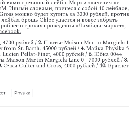
й вами срезанный лейбл. Марки значения не
&M. Иными словами, принеся с собой 10 лейблов,
Gross можно будет купить за 3000 рублей, проти
2 лейбла брошь Chloe удастся и вовсе забрать
робнее о сроках проведения «Ламбада-маркет»,
acebook.
 4700 рублей /
2.
Платье Maison Martin Margiela L
from St. Barth, 45000 рублей /
4.
Майка Physika f
Lucien Pellat-Finet, 4000 рублей /
6.
Юбка 0044
 Maison Martin Margiela Line 0 - 7000 рублей /
8.
9.
Очки Culter and Gross, 4000 рублей /
10.
Браслет
кет
Physika