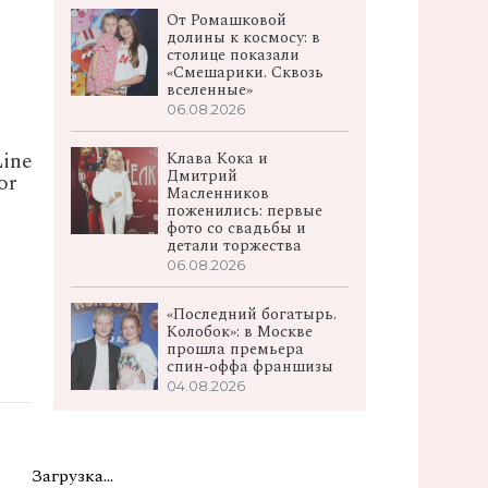
От Ромашковой
долины к космосу: в
в
столице показали
«Смешарики. Сквозь
вселенные»
06.08.2026
ine
Клава Кока и
Дмитрий
or
Масленников
поженились: первые
фото со свадьбы и
детали торжества
06.08.2026
«Последний богатырь.
Колобок»: в Москве
прошла премьера
спин‑оффа франшизы
04.08.2026
Загрузка...