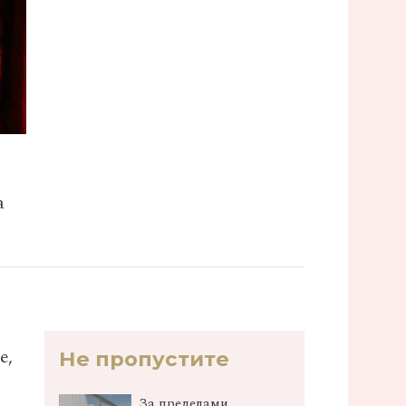
а
е,
Не пропустите
За пределами