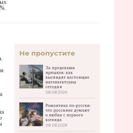
ных
%.
Не пропустите
.
За пределами
ии
ярлыков: как
выглядят настоящие
интеллектуалы
сегодня
а
08.08.2026
Романтика по‑русски:
что россияне думают
на
о любви с первого
о
взгляда
ы
08.08.2026