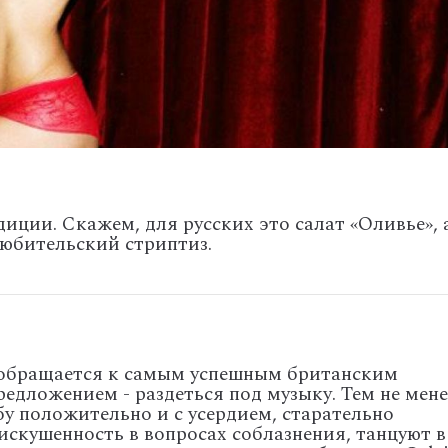
диции. Скажем, для русских это салат «Оливье», 
любительский стриптиз.
 обращается к самым успешным британским
дложением - раздеться под музыку. Тем не мене
бу положительно и с усердием, старательно
искушенность в вопросах соблазнения, танцуют в