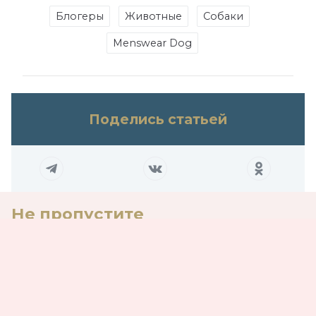
Блогеры
Животные
Собаки
Menswear Dog
Поделись статьей
Не пропустите
От Ромашковой долины к космосу: в столице
показали «Смешарики. Сквозь вселенные»
06.08.2026