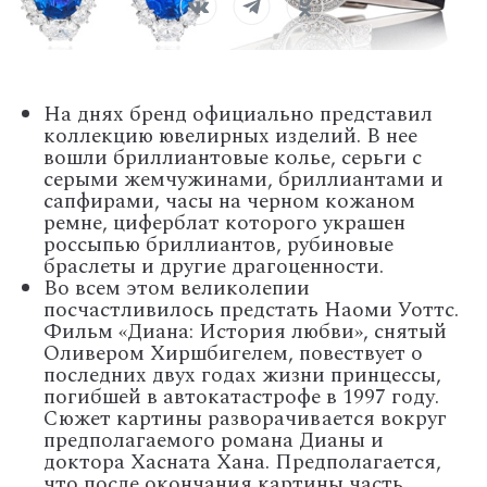
На днях бренд официально представил
коллекцию ювелирных изделий. В нее
вошли бриллиантовые колье, серьги с
серыми жемчужинами, бриллиантами и
сапфирами, часы на черном кожаном
ремне, циферблат которого украшен
россыпью бриллиантов, рубиновые
браслеты и другие драгоценности.
Во всем этом великолепии
посчастливилось предстать Наоми Уоттс.
Фильм «Диана: История любви», снятый
Оливером Хиршбигелем, повествует о
последних двух годах жизни принцессы,
погибшей в автокатастрофе в 1997 году.
Сюжет картины разворачивается вокруг
предполагаемого романа Дианы и
доктора Хасната Хана. Предполагается,
что после окончания картины часть