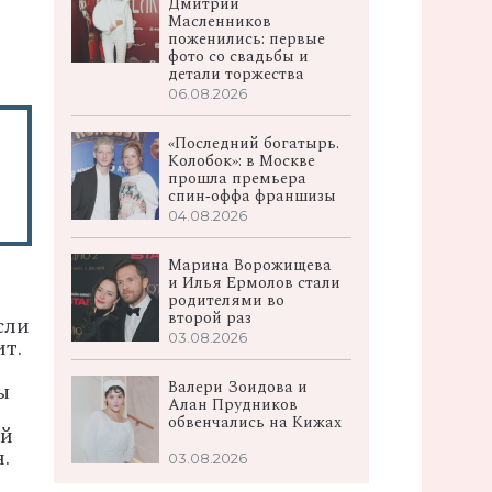
Дмитрий
Масленников
поженились: первые
фото со свадьбы и
детали торжества
06.08.2026
«Последний богатырь.
Колобок»: в Москве
прошла премьера
спин‑оффа франшизы
04.08.2026
Марина Ворожищева
и Илья Ермолов стали
родителями во
второй раз
сли
03.08.2026
ит.
Валери Зоидова и
ы
Алан Прудников
обвенчались на Кижах
ой
.
03.08.2026