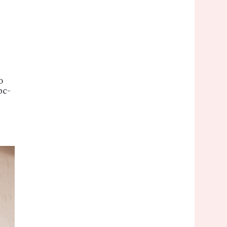
о
рс-