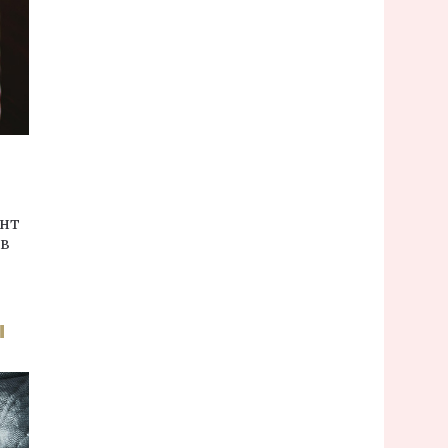
ент
 в
ы