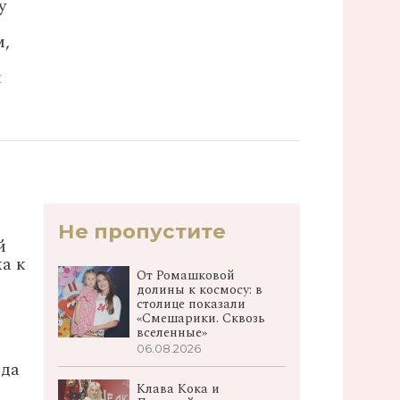
у
м,
и
Не пропустите
й
а к
От Ромашковой
долины к космосу: в
столице показали
«Смешарики. Сквозь
вселенные»
06.08.2026
гда
Клава Кока и