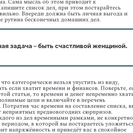
а. Сама мысль об этом приводит к
Напишите список дел, при этом постарайтесь
вильно. Впереди должна быть личная выгода и
же рутина бесконечных домашних дел.
ная задача – быть счастливой женщиной.
что категорически нельзя упустить из виду,
ать если хватит времени и финансов. Поверьте, е
той статьи, то времени и денег непременно хват
полнимые цели и включайте в перечень
 Потратив час времени на составление списка, в
от неприятных предновогодних сюрпризов.
дого из дел временными рамками, не конкретн
 периодом, в которой вы постараетесь уложиться
зит напряжённость и приведёт вас в спокойное