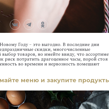
Новому Году – это выгодно. В последние дни
редпраздничные скидки, многочисленные
 выбор товаров, но имейте ввиду, что ассортим
лик риск потратить драгоценное часы, порой стоя
ченность во времени и нервозность помешают
майте меню и закупите продукт