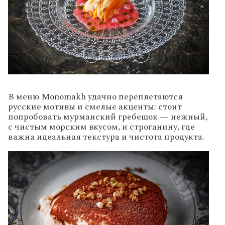
В
меню
Monomakh
удачно
переплетаются
русские
мотивы
и
смелые
акценты:
стоит
попробовать
мурманский
гребешок
— нежный,
с
чистым
морским
вкусом,
и
строганину,
где
важна
идеальная
текстура
и
чистота
продукта.