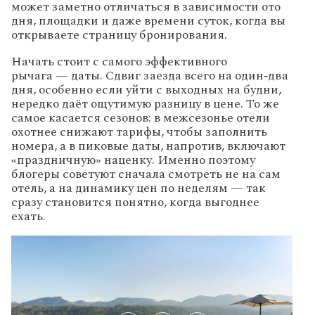
может
заметно
отличаться
в
зависимости
ото
дня,
площадки
и
даже
времени
суток,
когда
вы
открываете
страницу
бронирования.
Начать
стоит
с
самого
эффективного
рычага
— даты.
Сдвиг
заезда
всего
на
один‑два
дня,
особенно
если
уйти
с
выходных
на
будни,
нередко
даёт
ощутимую
разницу
в
цене.
То
же
самое
касается
сезонов:
в
межсезонье
отели
охотнее
снижают
тарифы,
чтобы
заполнить
номера,
а
в
пиковые
даты,
напротив,
включают
«праздничную»
наценку.
Именно
поэтому
блогеры
советуют
сначала
смотреть
не
на
сам
отель,
а
на
динамику
цен
по
неделям
— так
сразу
становится
понятно,
когда
выгоднее
ехать.