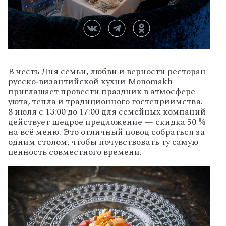
В
честь
Дня
семьи,
любви
и
верности
ресторан
русско‑византийской
кухни
Monomakh
приглашает
провести
праздник
в
атмосфере
уюта,
тепла
и
традиционного
гостеприимства.
8
июля
с
13:00
до
17:00
для
семейных
компаний
действует
щедрое
предложение
— скидка
50
%
на
всё
меню.
Это
отличный
повод
собраться
за
одним
столом,
чтобы
почувствовать
ту
самую
ценность
совместного
времени.