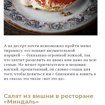
А
на
десерт
почти
невозможно
пройти
мимо
тирамису:
его
подают
внушительной
порцией
— буквально
огромной
ложкой,
так
что
хватит
разделить
на
двоих
или
даже
на
всю
семью.
Не
менее
притягателен
и
медовик:
мягкий,
пропитанный,
он
словно
создан
для
того,
чтобы
делиться
им
с
близкими
и
ловить
в
их
глазах
это
тихое
«вот
это
да».
Салат из вишни в ресторане
«Миндаль»