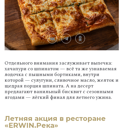
Отдельного
внимания
заслуживает
выпечка:
хачапури
со
шпинатом
— всё
та
же
узнаваемая
лодочка
с
пышными
бортиками,
внутри
которой
— сулугуни,
сливочное
масло,
желток
и
щедрая
порция
шпината.
А
на
десерт
предлагают
ванильный
бисквит
с
сезонными
ягодами
— лёгкий
финал
для
летнего
ужина.
Летняя акция в ресторане
«ERWIN.Река»