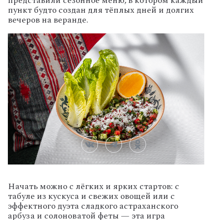
представили
сезонное
меню,
в
котором
каждый
пункт
будто
создан
для
тёплых
дней
и
долгих
вечеров
на
веранде.
Начать
можно
с
лёгких
и
ярких
стартов:
с
табуле
из
кускуса
и
свежих
овощей
или
с
эффектного
дуэта
сладкого
астраханского
арбуза
и
солоноватой
феты
— эта
игра