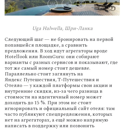
Uga Halwella, Шри-Ланка
Следующий
шаг
— не
бронировать
на
первой
попавшейся
площадке,
а
сравнить
предложения.
В
ход
идут
агрегаторы
вроде
Hotellook
или
RoomGuru:
они
собирают
варианты
с
разных
сервисов
и
показывают,
где
тот
же
самый
номер
стоит
дешевле.
Параллельно
стоит
заглянуть
на
Яндекс
Путешествия,
Т‑Путешествия
и
Отелло
— у
каждой
платформы
свои
акции
и
внутренние
скидки,
из‑за
чего
разница
в
стоимости
на
идентичный
номер
может
доходить
до
15
%. При
этом
не
стоит
игнорировать
и
официальный
сайт
отеля:
там
часто
публикуют
спецпредложения,
которых
нет
на
агрегаторах,
а
ещё
можно
напрямую
написать
в
поддержку
или
позвонить