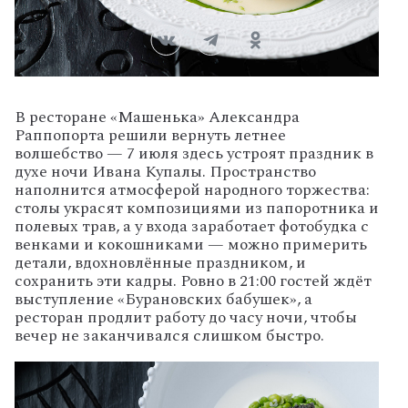
В
ресторане
«Машенька»
Александра
Раппопорта
решили
вернуть
летнее
волшебство
— 7
июля
здесь
устроят
праздник
в
духе
ночи
Ивана
Купалы.
Пространство
наполнится
атмосферой
народного
торжества:
столы
украсят
композициями
из
папоротника
и
полевых
трав,
а
у
входа
заработает
фотобудка
с
венками
и
кокошниками
— можно
примерить
детали,
вдохновлённые
праздником,
и
сохранить
эти
кадры.
Ровно
в
21:00
гостей
ждёт
выступление
«Бурановских
бабушек»,
а
ресторан
продлит
работу
до
часу
ночи,
чтобы
вечер
не
заканчивался
слишком
быстро.