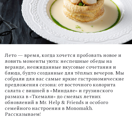
Лето
— время,
когда
хочется
пробовать
новое
и
ловить
моменты
уюта:
неспешные
обеды
на
веранде,
неожиданные
вкусовые
сочетания
и
блюда,
будто
созданные
для
тёплых
вечеров.
Мы
собрали
для
вас
самые
яркие
гастрономические
предложения
сезона:
от
восточного
колорита
салата
с
вишней
в
«Миндале»
и
грузинского
размаха
в
«Ткемали»
до
смелых
летних
обновлений
в
Mr.
Help
& Friends
и
особого
семейного
настроения
в
Monomakh.
Рассказываем!