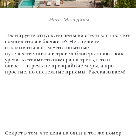
.Here, Мальдивы
Планируете
отпуск,
но
цены
на
отели
заставляют
сомневаться
в
бюджете?
Не
спешите
отказываться
от
мечты:
опытные
путешественники
и
тревел‑блогеры
знают,
как
урезать
стоимость
номера
на
треть,
а
то
и
вдвое
— и
речь
не
про
крайние
меры,
а
про
простые,
но
системные
приёмы. Рассказываем!
Секрет
в
том,
что
цена
на
один
и
тот
же
номер