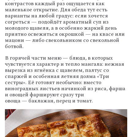
контрастов
каждый
раз
ощущается
как
маленькое
открытие.
Для
обеда
тут
есть
варианты
на
любой
градус:
если
хочется
согреться
— подойдёт
ароматный
суп
из
молодого
щавеля,
а
в
особенно
жаркий
день
приятно
освежиться
окрошкой
— на
квасе
или
мацони
— либо
свекольником
со
свекольной
ботвой.
В
горячей
части
меню
— блюда,
в
которых
чувствуется
характер
и
тепло
мангала:
нежная
вырезка
из
ягнёнка
с
щавелем,
палтус
со
спаржей
и
особенная
летняя
долма
«Три
сестры».
Её
готовят
необычно:
вместо
виноградных
листьев
начинкой
из
риса,
фарша
и
овощей
фаршируют
сразу
три
овоща
— баклажан,
перец
и
томат.