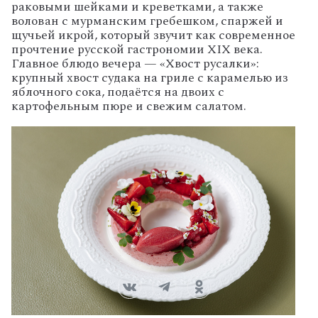
раковыми
шейками
и
креветками,
а
также
волован
с
мурманским
гребешком,
спаржей
и
щучьей
икрой,
который
звучит
как
современное
прочтение
русской
гастрономии
XIX
века.
Главное
блюдо
вечера
— «Хвост
русалки»:
крупный
хвост
судака
на
гриле
с
карамелью
из
яблочного
сока,
подаётся
на
двоих
с
картофельным
пюре
и
свежим
салатом.