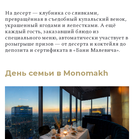
На
десерт
— клубника
со
сливками,
превращённая
в
съедобный
купальский
венок,
украшенный
ягодами
и
лепестками.
А
ещё
каждый
гость,
заказавший
блюдо
из
специального
меню,
автоматически
участвует
в
розыгрыше
призов
— от
десерта
и
коктейля
до
депозита
и
сертификата
в
«Бани
Малевича».
День семьи в Monomakh