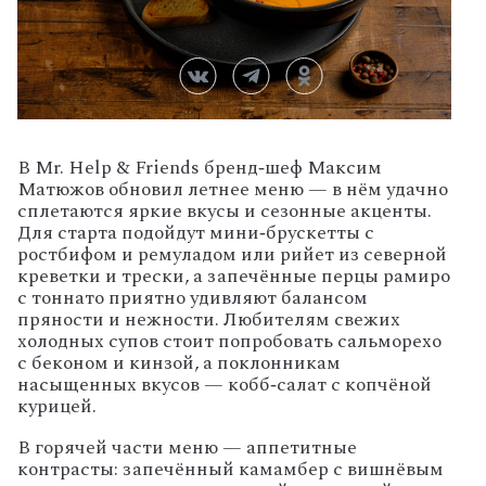
В
Mr.
Help
& Friends
бренд‑шеф
Максим
Матюжов
обновил
летнее
меню
— в
нём
удачно
сплетаются
яркие
вкусы
и
сезонные
акценты.
Для
старта
подойдут
мини‑брускетты
с
ростбифом
и
ремуладом
или
рийет
из
северной
креветки
и
трески,
а
запечённые
перцы
рамиро
с
тоннато
приятно
удивляют
балансом
пряности
и
нежности.
Любителям
свежих
холодных
супов
стоит
попробовать
сальморехо
с
беконом
и
кинзой,
а
поклонникам
насыщенных
вкусов
— кобб‑салат
с
копчёной
курицей.
В
горячей
части
меню
— аппетитные
контрасты:
запечённый
камамбер
с
вишнёвым