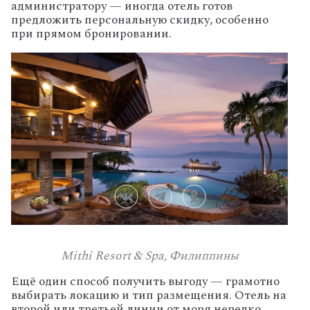
администратору
— иногда
отель
готов
предложить
персональную
скидку,
особенно
при
прямом
бронировании.
Mithi Resort & Spa, Филиппины
Ещё
один
способ
получить
выгоду
— грамотно
выбирать
локацию
и
тип
размещения.
Отель
на
второй
или
третьей
линии
от
моря
нередко