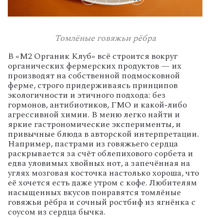
Томлёные говяжьи рёбра
В
«M2
Органик
Клуб»
всё
строится
вокруг
органических
фермерских
продуктов
— их
производят
на
собственной
подмосковной
ферме,
строго
придерживаясь
принципов
экологичности
и
этичного
подхода:
без
гормонов,
антибиотиков,
ГМО
и
какой‑либо
агрессивной
химии.
В
меню
легко
найти
и
яркие
гастрономические
эксперименты,
и
привычные
блюда
в
авторской
интерпретации.
Например,
пастрами
из
говяжьего
сердца
раскрывается
за
счёт
облепихового
сорбета
и
едва
уловимых
хвойных
нот,
а
запечённая
на
углях
мозговая
косточка
настолько
хороша,
что
её
хочется
есть
даже
утром
с
кофе.
Любителям
насыщенных
вкусов
понравятся
томлёные
говяжьи
рёбра
и
сочный
ростбиф
из
ягнёнка
с
соусом
из
сердца
бычка.