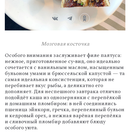
Мозговая косточка
Особого
внимания
заслуживает
филе
палтуса:
нежное,
приготовленное
су‑вид,
оно
идеально
сочетается
с
ванильным
маслом,
насыщенным
бульоном
умами
и
брюссельской
капустой
— та
самая
идеальная
консистенция,
которая
не
перебивает
вкус
рыбы,
а
деликатно
его
дополняет.
Для
неспешного
завтрака
отлично
подойдёт
каша
из
однозернянки
с
перепёлкой
и
домашним
пломбиром:
в
ней
соединились
пшеница
эйнкорн,
гречка,
перепелиный
бульон
и
кедровый
орех,
а
нежная
варёная
перепёлка
и
сливочный
пломбир
добавляют
блюду
особого
уюта.