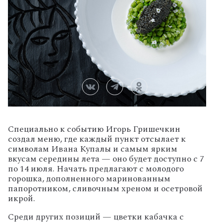
Специально
к
событию
Игорь
Гришечкин
создал
меню,
где
каждый
пункт
отсылает
к
символам
Ивана
Купалы
и
самым
ярким
вкусам
середины
лета
— оно
будет
доступно
с
7
по
14
июля.
Начать
предлагают
с
молодого
горошка,
дополненного
маринованным
папоротником,
сливочным
хреном
и
осетровой
икрой
.
Среди
других
позиций
— цветки
кабачка
с