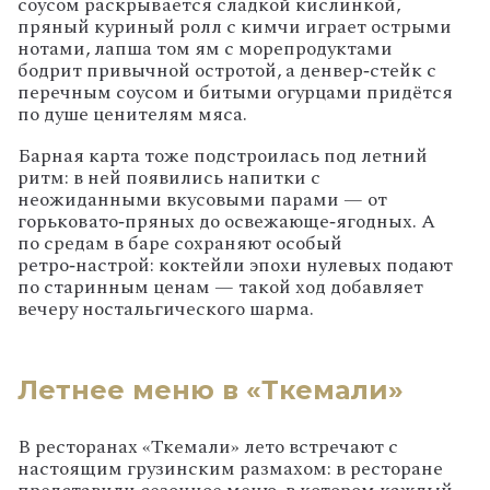
соусом
раскрывается
сладкой
кислинкой,
пряный
куриный
ролл
с
кимчи
играет
острыми
нотами,
лапша
том
ям
с
морепродуктами
бодрит
привычной
остротой,
а
денвер‑стейк
с
перечным
соусом
и
битыми
огурцами
придётся
по
душе
ценителям
мяса.
Барная
карта
тоже
подстроилась
под
летний
ритм:
в
ней
появились
напитки
с
неожиданными
вкусовыми
парами
— от
горьковато‑пряных
до
освежающе‑ягодных.
А
по
средам
в
баре
сохраняют
особый
ретро‑настрой:
коктейли
эпохи
нулевых
подают
по
старинным
ценам
— такой
ход
добавляет
вечеру
ностальгического
шарма.
Летнее меню в «Ткемали»
В
ресторанах
«Ткемали»
лето
встречают
с
настоящим
грузинским
размахом:
в ресторане