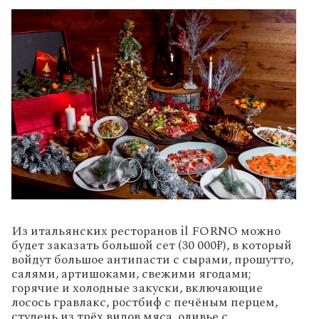
Из итальянских ресторанов il FORNO можно
будет заказать большой сет (30 000₽), в который
войдут большое антипасти с сырами, прошутто,
салями, артишоками, свежими ягодами;
горячие и холодные закуски, включающие
лосось гравлакс, ростбиф с печёным перцем,
студень из трёх видов мяса, оливье с