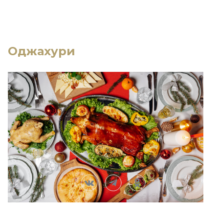
Оджахури