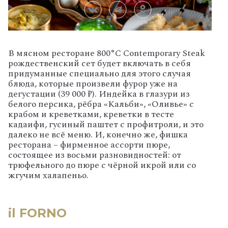
В мясном ресторане 800°С Contemporary Steak
рождественский сет будет включать в себя
придуманные специально для этого случая
блюда, которые произвели фурор уже на
дегустации (39 000 ₽). Индейка в глазури из
белого персика, рёбра «Кальби», «Оливье» с
крабом и креветками, креветки в тесте
кадаифи, гусиный паштет с профитроли, и это
далеко не всё меню. И, конечно же, фишка
ресторана – фирменное ассорти пюре,
состоящее из восьми разновидностей: от
трюфельного до пюре с чёрной икрой или со
жгучим халапеньо.
il FORNO