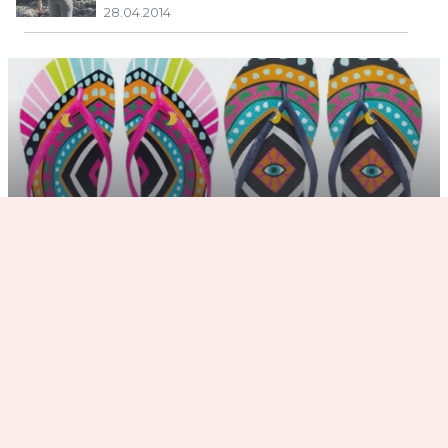
28.04.2014
Яркая пара : The Havaianаs и Мара
Хоффман создали коллекцию
вьетнамок
24.04.2014