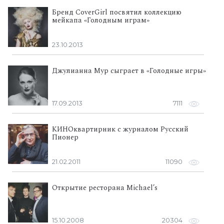
Бренд CoverGirl посвятил коллекцию
мейкапа «Голодным играм»
23.10.2013
Джулианна Мур сыграет в «Голодные игры»
17.09.2013
7111
КИНОквартирник с журналом Русский
Пионер
21.02.2011
11090
Открытие ресторана Michael’s
15.10.2008
20304