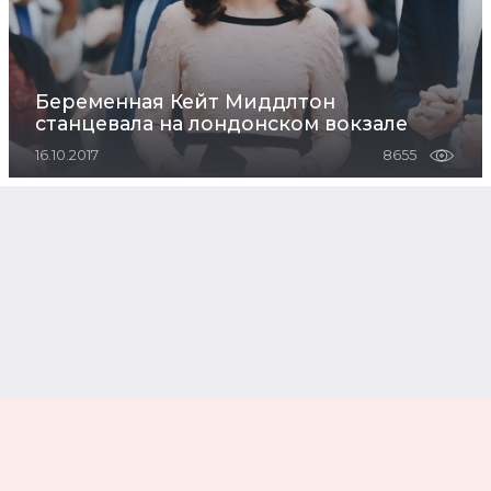
Беременная Кейт Миддлтон
станцевала на лондонском вокзале
16.10.2017
8655
Кейт Миддлтон удивила стройной фигурой
на приеме в Букингемском дворце