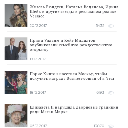
Жизель Бюндхен, Наталья Водянова, Ирина
Шейк и другие звезды в рекламном ролике
Versace
20.12.2017
5435
Принц Уильям и Кейт Миддлтон
опубликовали семейную рождественскую
открытку
19.12.2017
Пэрис Хилтон посетила Москву, чтобы
получить награду Businesswoman of a Year
18.12.2017
6193
Елизавета II нарушила дворцовые традиции
ради Меган Маркл
05.12.2017
13870