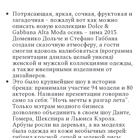
Потрясающая, яркая, сочная, фруктовая и
загадочная – пожалуй вот как можно
описать новую коллекцию
Dolce &
Gabbana Alta Moda
осень – зима 2015.
Доменико Дольче и Стефано Габбана
создали сказочную атмосферу, а гости
смогли вдоволь налюбоваться (программа
презентации длилась целый уикенд)
женской и мужской коллекциями одежды,
а также ювелирными изделиями от
дизайнеров.
Это было крупнейшее шоу в истории
бренда: принимали участие 94 модели и 80
актеров. Название презентации говорило
само за себя: "Ночь мечты в разгар лета".
Только мэтрам модного бизнеса
дозволено объединить в своем шоу Данте,
Гомера, Шекспира и Льюиса Кэрола.
Арбузы росли на деревьях, а на моделях
была одежда из кожи необычных зверей:
гибрид красной, серой и зеленой лисы,