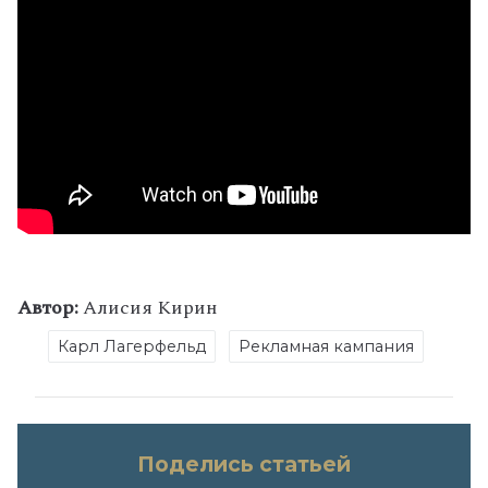
Автор:
Алисия Кирин
Карл Лагерфельд
Рекламная кампания
Поделись статьей