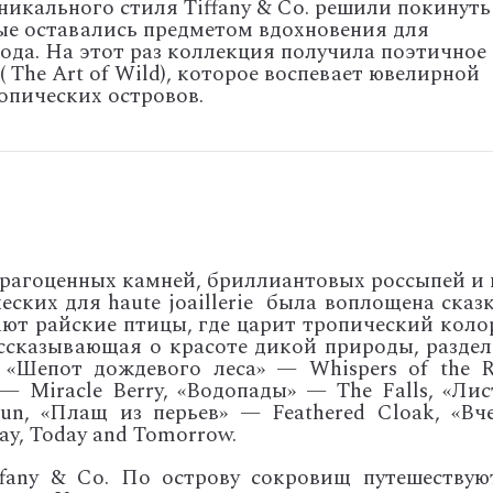
никального стиля Tiffany & Co. решили покинуть
ые оставались предметом вдохновения для
ода. На этот раз коллекция получила поэтичное
 The Art of Wild), которое воспевает ювелирной
опических островов.
рагоценных камней, бриллиантовых россыпей и 
еских для haute joaillerie была воплощена сказ
ют райские птицы, где царит тропический коло
ассказывающая о красоте дикой природы, раздел
 «Шепот дождевого леса» — Whispers of the R
 — Miracle Berry, «Водопады» — The Falls, «Лис
un, «Плащ из перьев» — Feathered Cloak, «Вче
ay, Today and Tomorrow.
fany & Co. По острову сокровищ путешествую