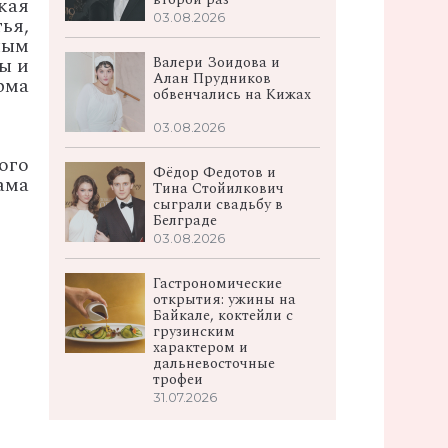
кая
03.08.2026
ья,
ным
Валери Зоидова и
ы и
Алан Прудников
рма
обвенчались на Кижах
03.08.2026
ого
Фёдор Федотов и
ама
Тина Стойилкович
сыграли свадьбу в
Белграде
03.08.2026
Гастрономические
открытия: ужины на
Байкале, коктейли с
грузинским
характером и
дальневосточные
трофеи
31.07.2026