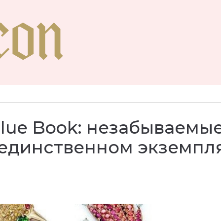
 Blue Book: незабываемы
 единственном экземпл