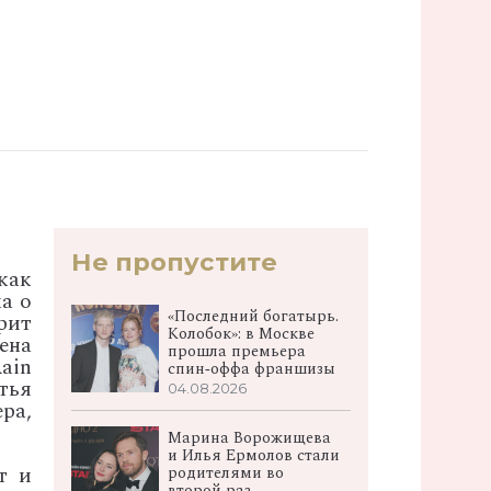
Не пропустите
как
ка о
«Последний богатырь.
рит
Колобок»: в Москве
ена
прошла премьера
ain
спин‑оффа франшизы
тья
04.08.2026
ра,
Марина Ворожищева
и Илья Ермолов стали
т и
родителями во
второй раз