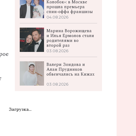
Колобок»: в Москве
прошла премьера
спин‑оффа франшизы
04.08.2026
Марина Ворожищева
и Илья Ермолов стали
родителями во
второй раз
03.08.2026
рое
Валери Зоидова и
Алан Прудников
обвенчались на Кижах
т
03.08.2026
Загрузка...