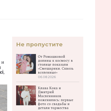
Не пропустите
От Ромашковой
долины к космосу: в
 и
столице показали
д
«Смешарики. Сквозь
ci
,
вселенные»
06.08.2026
Клава Кока и
Дмитрий
Масленников
поженились: первые
фото со свадьбы и
детали торжества