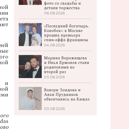
фото со свадьбы и
ной
детали торжества
ани
06.08.2026
ета
ают
«Последний богатырь.
Колобок»: в Москве
прошла премьера
спин‑оффа франшизы
ней
04.08.2026
ные
ого
Марина Ворожищева
ной
и Илья Ермолов стали
родителями во
второй раз
03.08.2026
ь и
ной
Валери Зоидова и
ими
Алан Прудников
обвенчались на Кижах
03.08.2026
ого
das
ово