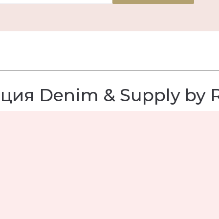
ция Denim & Supply by 
сы
Podium