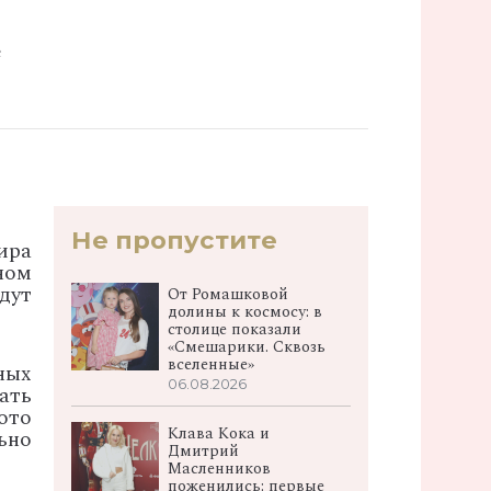
е
Не пропустите
ира
ном
дут
От Ромашковой
долины к космосу: в
столице показали
«Смешарики. Сквозь
вселенные»
ных
06.08.2026
ать
ото
Клава Кока и
ьно
Дмитрий
Масленников
поженились: первые