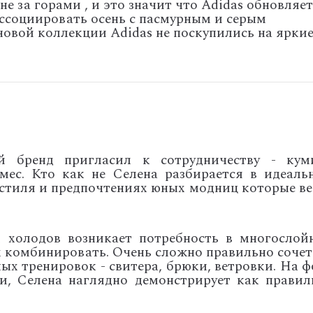
не за горами , и это значит что Adidas обновляет
ссоциировать осень с пасмурным и серым
новой коллекции Adidas не поскупились на ярки
й бренд пригласил к сотрудничеству - кум
мес. Кто как не Селена разбирается в идеаль
стиля и предпочтениях юных модниц которые ве
х холодов возникает потребность в многослой
их комбинировать. Очень сложно правильно сочет
ых тренировок - свитера, брюки, ветровки. На ф
и, Селена наглядно демонстрирует как правил