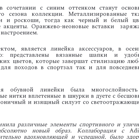
в сочетании с синим оттенком станут основ
го сезона коллекции. Металлизированные тк
ти и роскоши, тогда как черный и белый цв
е акценты. Оранжево-неоновые вставки заряж
настроением.
том, является линейка аксессуаров, в осен
o: представлены вязанные шапки и удоб
ких цветов, которые завершат стилизацию люб
 для походов в спортзал так и для повседнев
ия обувной линейки была многослойност
ые нитки вплетенные в шнурки в дуете с бесшов
аконичный и изящный силуэт со светоотражающ
инила различные элементы спортивного и уличн
абсолютно новый образ. Коллаборация с
Adi
ительно вдохновляющей и успешной, было здор