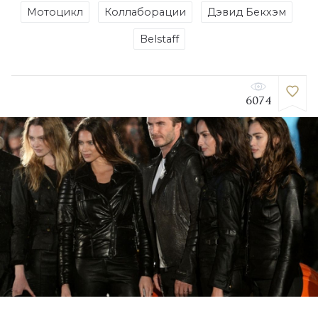
Мотоцикл
Коллаборации
Дэвид Бекхэм
Belstaff
6074