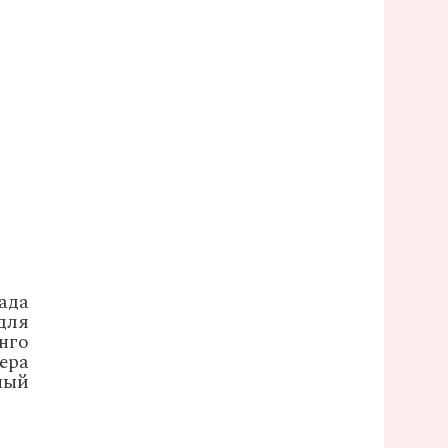
ада
для
нго
ера
ный