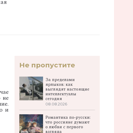
мая
Не пропустите
За пределами
ярлыков: как
выглядят настоящие
чае
интеллектуалы
 не
сегодня
ие.
08.08.2026
о и
Романтика по‑русски:
что россияне думают
о любви с первого
взгляда