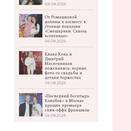
08.08.2026
От Ромашковой
долины к космосу: в
столице показали
«Смешарики. Сквозь
вселенные»
06.08.2026
Клава Кока и
Дмитрий
Масленников
поженились: первые
фото со свадьбы и
детали торжества
06.08.2026
«Последний богатырь.
Колобок»: в Москве
прошла премьера
спин‑оффа франшизы
04.08.2026