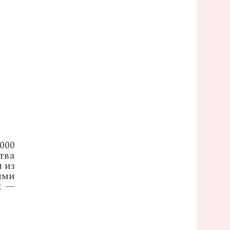
000
тва
 из
ыми
к —