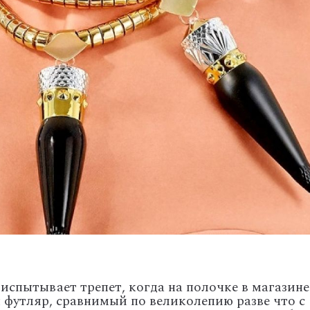
 испытывает трепет, когда на полочке в магазине
 футляр, сравнимый по великолепию разве что с