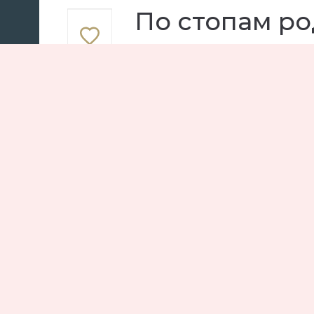
По стопам р
Мода
Vogue
фотосессия