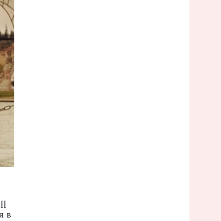
ll
я в