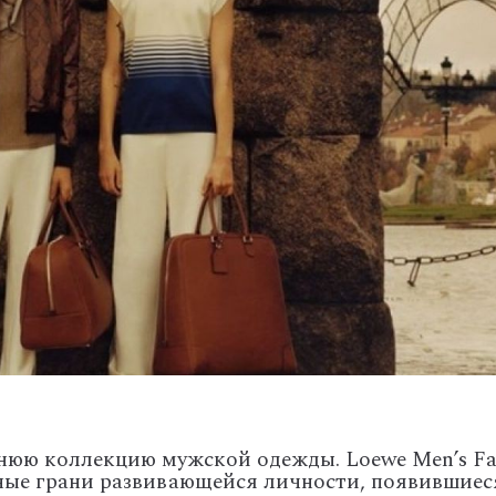
нюю коллекцию мужской одежды. Loewe Men’s Fa
зные грани развивающейся личности, появившиес