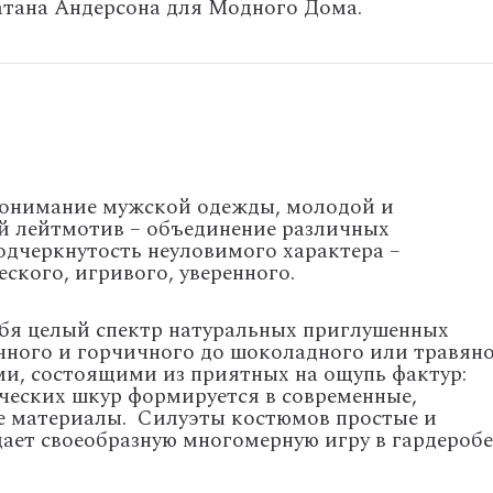
тана Андерсона для Модного Дома.
понимание мужской одежды, молодой и
й лейтмотив – объединение различных
одчеркнутость неуловимого характера –
ского, игривого, уверенного.
ебя целый спектр натуральных приглушенных
ячного и горчичного до шоколадного или травяно
и, состоящими из приятных на ощупь фактур:
ческих шкур формируется в современные,
е материалы. Силуэты костюмов простые и
ает своеобразную многомерную игру в гардеробе