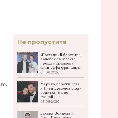
Не пропустите
«Последний богатырь.
Колобок»: в Москве
прошла премьера
спин‑оффа франшизы
04.08.2026
го.
Марина Ворожищева
и Илья Ермолов стали
родителями во
второй раз
03.08.2026
Валери Зоидова и
Алан Прудников