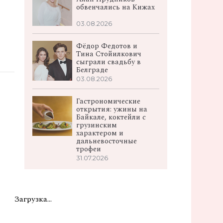
обвенчались на Кижах
03.08.2026
Фёдор Федотов и
Тина Стойилкович
сыграли свадьбу в
Белграде
03.08.2026
Гастрономические
открытия: ужины на
Байкале, коктейли с
грузинским
характером и
дальневосточные
трофеи
31.07.2026
Загрузка...