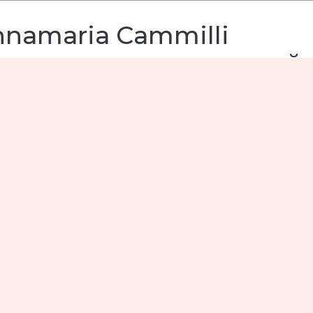
nnamaria Cammilli
 коллекцию украшений 
ллиантов
illi