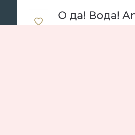
О да! Вода! A
представили
золота и бри
Ювелирные украшения
Camm