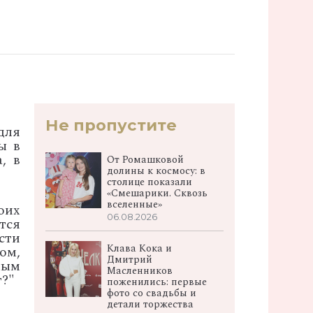
Не пропустите
для
ы в
, в
От Ромашковой
долины к космосу: в
столице показали
«Смешарики. Сквозь
вселенные»
оих
06.08.2026
тся
сти
Клава Кока и
ом,
Дмитрий
ным
Масленников
г?"
поженились: первые
фото со свадьбы и
детали торжества