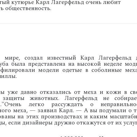
итый кутюрье Карл Лагерфельд очень любит
ь общественность.
 мире, создал известный Карл Лагерфельд 
уба была представлена на высокой неделе мод
филировали модели одетые в соболиные меха
шиллы.
ы уже давно отказались от меха и кожи в св
 защиты животных. Лагерфельд не собирае
м."Очень легко рассуждать о неправильно
ного меха, — заявил Карл. — А вы подумали о т
ованы на этих производствах и каким масштаб
цы, если дизайнеры дружно откажутся от их услу