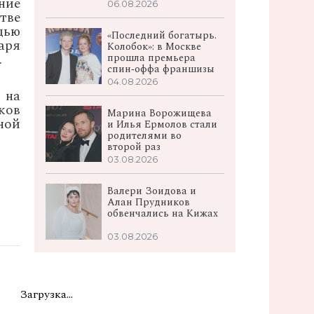
ние
06.08.2026
тве
щью
«Последний богатырь.
аря
Колобок»: в Москве
.
прошла премьера
спин‑оффа франшизы
04.08.2026
 на
ков
Марина Ворожищева
ной
и Илья Ермолов стали
родителями во
второй раз
03.08.2026
Валери Зоидова и
Алан Прудников
обвенчались на Кижах
03.08.2026
Загрузка...