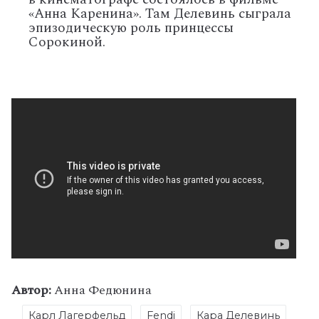
«Анна Каренина». Там Делевинь сыграла
эпизодическую роль принцессы
Сорокиной.
Автор:
Анна Федюнина
Карл Лагерфельд
Fendi
Кара Делевинь