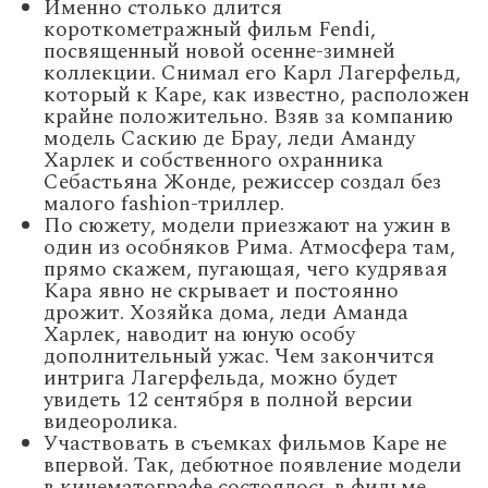
Именно столько длится
короткометражный фильм Fendi,
посвященный новой осенне-зимней
коллекции. Снимал его Карл Лагерфельд,
который к Каре, как известно, расположен
крайне положительно. Взяв за компанию
модель Саскию де Брау, леди Аманду
Харлек и собственного охранника
Себастьяна Жонде, режиссер создал без
малого fashion-триллер.
По сюжету, модели приезжают на ужин в
один из особняков Рима. Атмосфера там,
прямо скажем, пугающая, чего кудрявая
Кара явно не скрывает и постоянно
дрожит. Хозяйка дома, леди Аманда
Харлек, наводит на юную особу
дополнительный ужас. Чем закончится
интрига Лагерфельда, можно будет
увидеть 12 сентября в полной версии
видеоролика.
Участвовать в съемках фильмов Каре не
впервой. Так, дебютное появление модели
в кинематографе состоялось в фильме