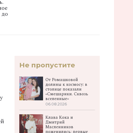
ь.
ное
 до
Не пропустите
От Ромашковой
долины к космосу: в
столице показали
«Смешарики. Сквозь
y
вселенные»
06.08.2026
Клава Кока и
ей
Дмитрий
Масленников
поженились: первые