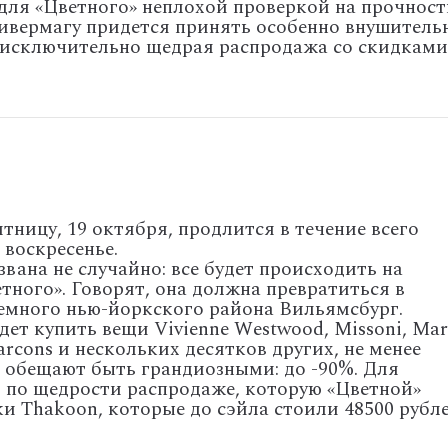
для «Цветного» неплохой проверкой на прочност
нивермагу придется принять особенно внушитель
- исключительно щедрая распродажа со скидками
тницу, 19 октября, продлится в течение всего
 воскресенье.
вана не случайно: все будет происходить на
тного». Говорят, она должна превратиться в
много нью-йоркского района Вильямсбург.
ет купить вещи Vivienne Westwood, Missoni, Mar
rcons и нескольких десятков других, не менее
 обещают быть грандиозными: до -90%. Для
 по щедрости распродаже, которую «Цветной»
ки Thakoon, которые до сэйла стоили 48500 рубл