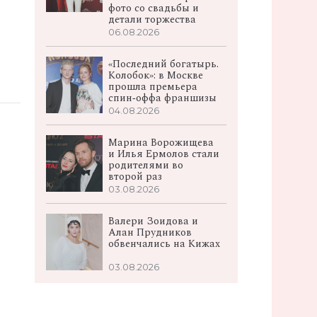
фото со свадьбы и
детали торжества
06.08.2026
«Последний богатырь.
Колобок»: в Москве
прошла премьера
спин‑оффа франшизы
04.08.2026
Марина Ворожищева
и Илья Ермолов стали
родителями во
второй раз
03.08.2026
Валери Зоидова и
Алан Прудников
обвенчались на Кижах
03.08.2026