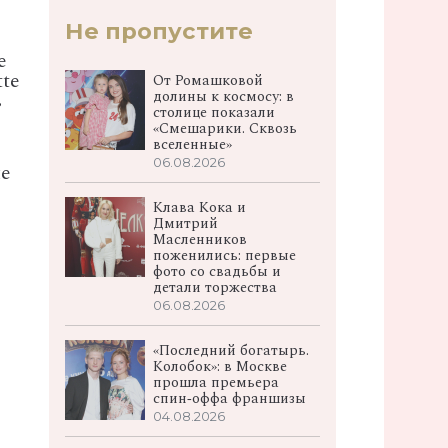
Не пропустите
е
tte
От Ромашковой
долины к космосу: в
в
столице показали
«Смешарики. Сквозь
вселенные»
06.08.2026
не
Клава Кока и
Дмитрий
Масленников
поженились: первые
фото со свадьбы и
детали торжества
06.08.2026
«Последний богатырь.
Колобок»: в Москве
прошла премьера
спин‑оффа франшизы
04.08.2026