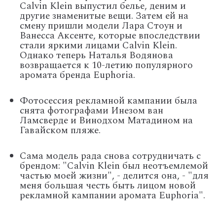
Calvin Klein выпустил белье, деним и
другие знаменитые вещи. Затем ей на
смену пришли модели Лара Стоун и
Ванесса Аксенте, которые впоследствии
стали яркими лицами
Calvin
Klein
.
Однако теперь Наталья Водянова
возвращается к 10-летию популярного
аромата бренда
Euphoria
.
Фотосессия рекламной кампании была
снята фотографами Инезом ван
Ламсверде и Винодхом Матадином на
Гавайском пляже.
Сама модель рада снова сотрудничать с
брендом: "
Calvin
Klein
был неотъемлемой
частью моей жизни", - делится она, - "для
меня большая честь быть лицом новой
рекламной кампании аромата
Euphoria"
.