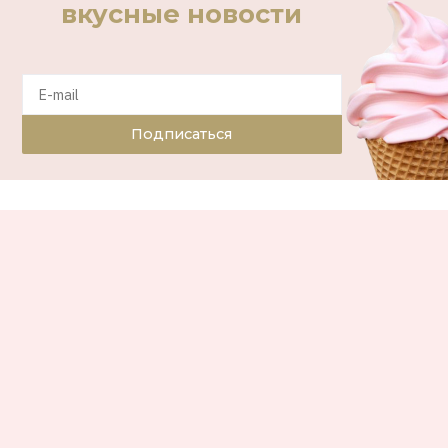
вкусные новости
Подписаться
11.10.2012
АЛЕНА ЯКУБОВА
МОДА
Окно в Париж: street style фото для
вашего интерьера
Фотография
Street Style
Net-a-porter
Скотт Шуман