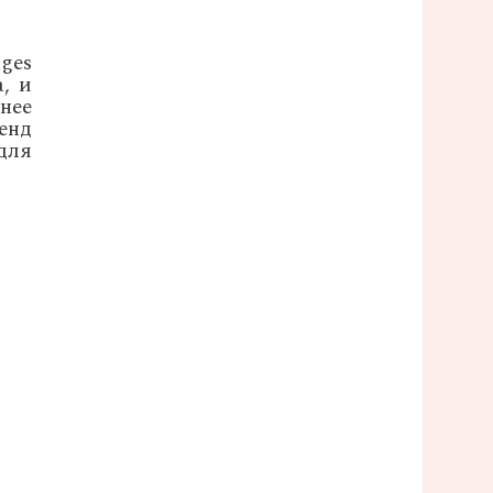
dges
, и
нее
енд
для