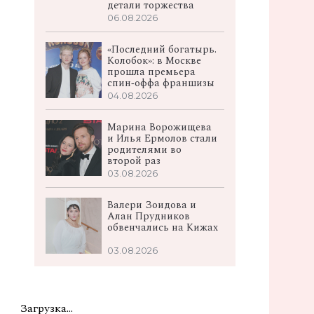
детали торжества
06.08.2026
«Последний богатырь.
Колобок»: в Москве
прошла премьера
спин‑оффа франшизы
04.08.2026
Марина Ворожищева
и Илья Ермолов стали
родителями во
второй раз
03.08.2026
Валери Зоидова и
Алан Прудников
обвенчались на Кижах
03.08.2026
Загрузка...