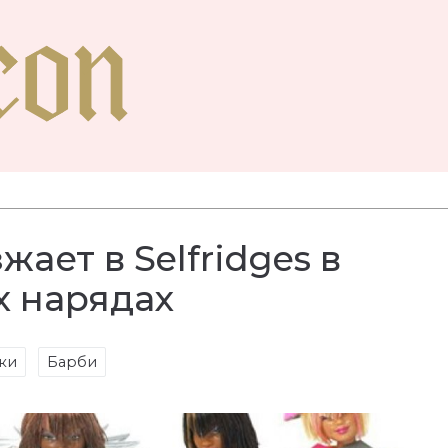
ает в Selfridges в
х нарядах
ки
Барби