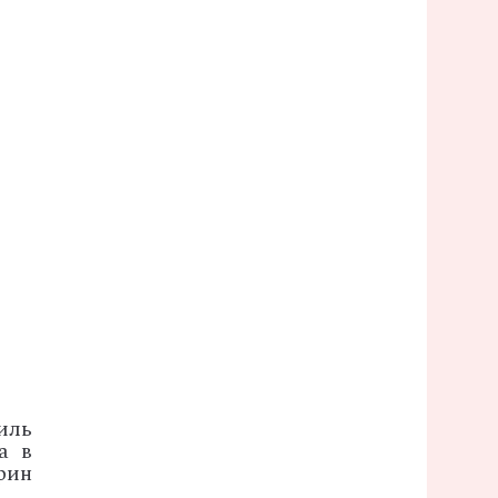
иль
а в
рин