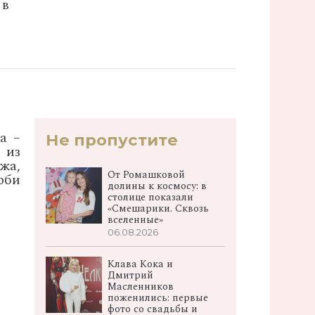
 в
а –
Не пропустите
 из
жа,
От Ромашковой
рби
долины к космосу: в
столице показали
«Смешарики. Сквозь
вселенные»
06.08.2026
Клава Кока и
Дмитрий
Масленников
поженились: первые
фото со свадьбы и