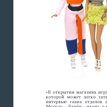
«В открытии магазина игру
которой может легко затм
интервью глава отделов а
Москоу. – Барби – икона, о 