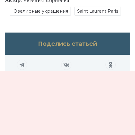
Автор:
Евгения Корнеева
Ювелирные украшения
Saint Laurent Paris
Поделись статьей
Не пропустите
За пределами ярлыков: как выглядят
настоящие интеллектуалы сегодня
08.08.2026
Романтика по‑русски: что россияне думают о