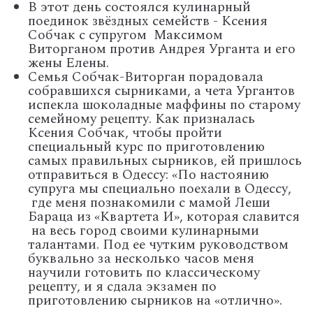
В этот день состоялся кулинарный
поединок звёздных семейств - Ксения
Собчак с супругом Максимом
Виторганом против Андрея Урганта и его
жены Елены.
Семья Собчак-Виторган порадовала
собравшихся сырниками, а чета Ургантов
испекла шоколадные маффины по старому
семейному рецепту. Как призналась
Ксения Собчак, чтобы пройти
специальный курс по приготовлению
самых правильных сырников, ей пришлось
отправиться в Одессу: «По настоянию
супруга мы специально поехали в Одессу,
где меня познакомили с мамой Леши
Бараца из «Квартета И», которая славится
на весь город своими кулинарными
талантами. Под ее чутким руководством
буквально за несколько часов меня
научили готовить по классическому
рецепту, и я сдала экзамен по
приготовлению сырников на «отлично».