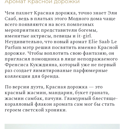
Аромат Красной дорожки
Чем пахнет Красная дорожка, точно знает Эли
Сааб, ведь в платьях этого Модного дома чаще
всего появляются на всех помпезных
мероприятиях представители богемы,
именитые актрисы, певицы и
it-
girl
.
Неудивительно, что новый аромат
Elie
Saab
Le
Parfum
мэтр решил посвятить именно Красной
дорожке. Чтобы воплотить свою фантазию, он
пригласил помощника в лице неподражаемого
Френсиса Кукждияна, который уже не первый
раз создает лимитированые парфюмерные
коллекции для бренда.
По версии дуэта, Красная дорожка — это
красный жасмин, мандарин, букет граната,
жасмин самбак, пачули. Гламурный блестяще-
коралловый флакон аромата сам мог бы стать
героем светской хроники.