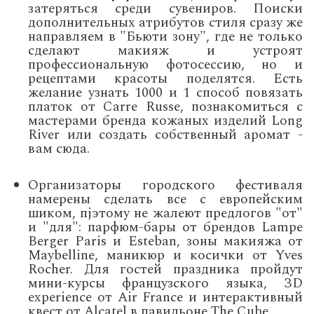
затеряться среди сувениров. Поиски
дополнительных атрибутов стиля сразу же
направляем в "Бьюти зону", где не только
сделают макияж и устроят
профессиональную фотосессию, но и
рецептами красоты поделятся. Есть
желание узнать 1000 и 1 способ повязать
платок от Carre Russe, познакомиться с
мастерами бренда кожаных изделий Long
River или создать собственный аромат -
вам сюда.
Организаторы городского фестиваля
намерены сделать все с европейским
шиком, пjэтому не жалеют предлогов "от"
и "для": парфюм-бары от брендов Lampe
Berger Paris и Esteban, зоны макияжа от
Maybelline, маникюр и косички от Yves
Rocher. Для гостей праздника пройдут
мини-курсы французского языка, ЗD
experience от Air France и интерактивный
квест от Alcatel в павильоне The Cube.