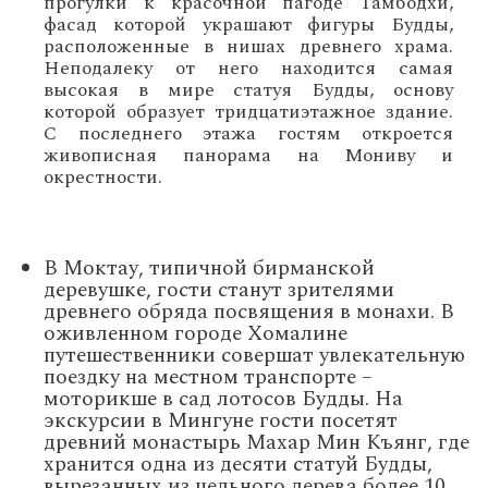
прогулки к красочной пагоде Тамбодхи,
фасад которой украшают фигуры Будды,
расположенные в нишах древнего храма.
Неподалеку от него находится самая
высокая в мире статуя Будды, основу
которой образует тридцатиэтажное здание.
С последнего этажа гостям откроется
живописная панорама на Мониву и
окрестности.
В Моктау, типичной бирманской
деревушке, гости станут зрителями
древнего обряда посвящения в монахи. В
оживленном городе Хомалине
путешественники совершат увлекательную
поездку на местном транспорте –
моторикше в сад лотосов Будды. На
экскурсии в Мингуне гости посетят
древний монастырь Махар Мин Къянг, где
хранится одна из десяти статуй Будды,
вырезанных из цельного дерева более 10