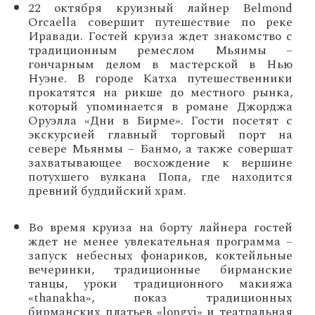
22 октября круизный лайнер Belmond
Orcaella совершит путешествие по реке
Иравади. Гостей круиза ждет знакомство с
традиционным ремеслом Мьянмы –
гончарным делом в мастерской в Нью
Нуэне. В городе Катха путешественники
прокатятся на рикше до местного рынка,
который упоминается в романе Джорджа
Оруэлла «Дни в Бирме». Гости посетят с
экскурсией главный торговый порт на
севере Мьянмы – Банмо, а также совершат
захватывающее восхождение к вершине
потухшего вулкана Попа, где находится
древний буддийский храм.
Во время круиза на борту лайнера гостей
ждет не менее увлекательная программа –
запуск небесных фонариков, коктейльные
вечеринки, традиционные бирманские
танцы, уроки традиционного макияжа
«thanakha», показ традиционных
бирманских платьев «longyi» и театральная