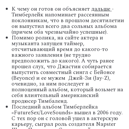
К чему он готов он объясняет
дальше
-
Тимберлейк напоминает рассеянным
поклонникам, что в прошлом десятилетии
он выпустил всего два сольных альбома
(причем оба чрезвычайно успешные).
Помимо ролика, на сайте актера и
музыканта запущен таймер,
отсчитывающий время до какого-то
важного заявления (не трудно
предположить до какого). А чуть ранее
прошел слух, что Джастин собирается
выпустить совместный сингл с Бейонсе
(Beyonce) и ее мужем Джей-Зи (Jay-Z),
очевидно, за ним последует и
полноценный альбом, который возьмет на
себя влиятельный американский
продюсер Тимбаленд.
Последний альбом Тимберлейка
«FutureSex/LoveSounds» вышел в 2006 году.
С тех пор он с головой ушел в актерскую
карьеру, сыграл роль создателя Napster