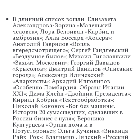
В длинный список вошли: Елизавета
Александрова-Зорина «Маленький
человек»; Лора Белоиван «Карбид и
амброзия»; Алла Боссард «Холера»;
Анатолий Гаврилов «Вопль
впередсмотрящего»; Сергей Гандлевский
«Бездумное былое»; Михаил Гиголашвили
«Захват Московии»; Георгий Давыдов
«Крысолов»; Дмитрий Данилов «Описание
города»; Александр Иличевский
«Анархисты»; Аркадий Ипполитов
«Особенно Ломбардия. Образы Италии
XXI»; Дима Клейн «Двойник Президента»;
Кирилл Кобрин «Текстообработка»;
Николай Кононов «Бог без машины.
Истории 20 сумасшедших, сделавших в
России бизнес с нуля»; Вероника
Кунгурцева «Орина дома и в
Потусторонье»; Ольга Кучкина «Зинаида
Райх. Рок»; Владимир Лидский «Русский