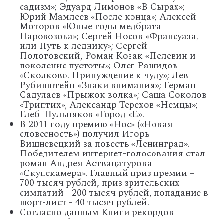
садизм»; Эдуард Лимонов «В Сырах»;
Юрий Мамлеев «После конца»; Алексей
Моторов «Юные годы медбрата
Паровозова»; Сергей Носов «Франсуаза,
или Путь к леднику»; Сергей
Полотовский, Роман Козак «Пелевин и
поколение пустоты»; Олег Рашидов
«Сколково. Принуждение к чуду»; Лев
Рубинштейн «Знаки внимания»; Герман
Садулаев «Прыжок волка»; Саша Соколов
«Триптих»; Александр Терехов «Немцы»;
Глеб Шульпяков «Город «Ё».
В 2011 году премию «Нос» («Новая
словесность») получил Игорь
Вишневецкий за повесть «Ленинград».
Победителем интернет-голосования стал
роман Андрея Аствацатурова
«Скунскамера». Главный приз премии –
700 тысяч рублей, приз зрительских
симпатий - 200 тысяч рублей, попадание в
шорт-лист - 40 тысяч рублей.
Согласно данным Книги рекордов