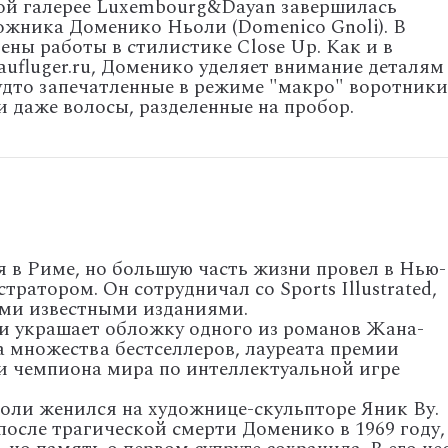
кой галерее Luxembourg&Dayan завершилась
ожника Доменико Ньоли (Domenico Gnoli). В
ны работы в стилистике Close Up. Как и в
aufluger.ru, Доменико уделяет внимание деталям
будто запечатленные в режиме "макро" воротники
и даже волосы, разделенные на пробор.
 в Риме, но большую часть жизни провел в Нью-
тратором. Он сотрудничал со Sports Illustrated,
ими известными изданиями.
 украшает обложку одного из романов Жана-
а множества бестселлеров, лауреата премии
и чемпиона мира по интеллектуальной игре
оли женился на художнице-скульпторе Яник Ву.
после трагической смерти Доменико в 1969 году,