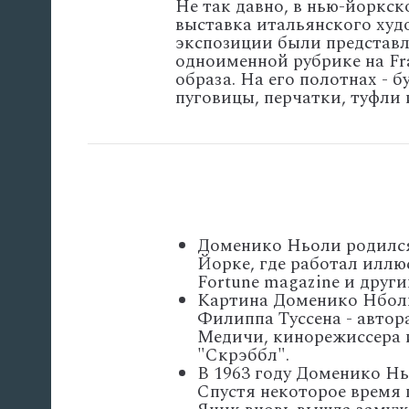
Не так давно, в нью-йоркс
выставка итальянского худ
экспозиции были представле
одноименной рубрике на Fr
образа. На его полотнах - 
пуговицы, перчатки, туфли 
Доменико Ньоли родился
Йорке, где работал иллюс
Fortune magazine и друг
Картина Доменико Нболи
Филиппа Туссена - автор
Медичи, кинорежиссера 
"Скрэббл".
В 1963 году Доменико Нь
Спустя некоторое время 