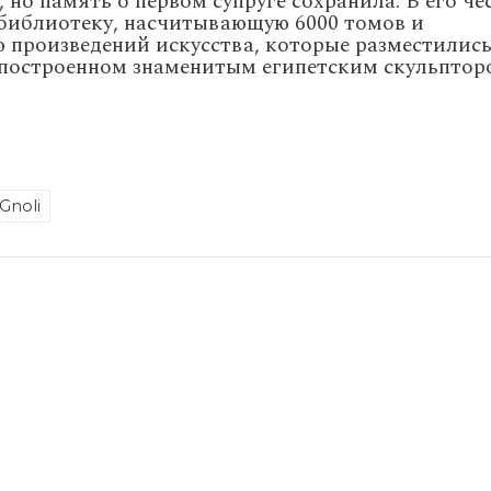
но память о первом супруге сохранила. В его че
 библиотеку, насчитывающую 6000 томов и
произведений искусства, которые разместились
 построенном знаменитым египетским скульптор
Gnoli