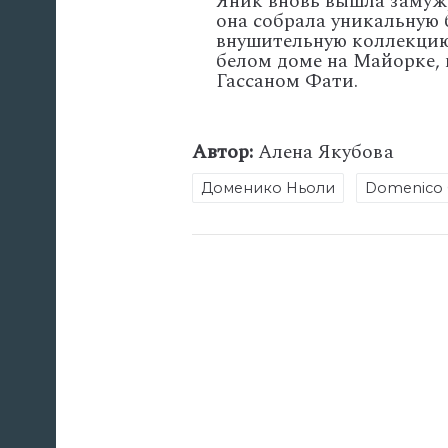
Яник вновь вышла замуж, 
она собрала уникальную
внушительную коллекцию 
белом доме на Майорке,
Гассаном Фати.
Автор:
Алена Якубова
Доменико Ньоли
Domenico 