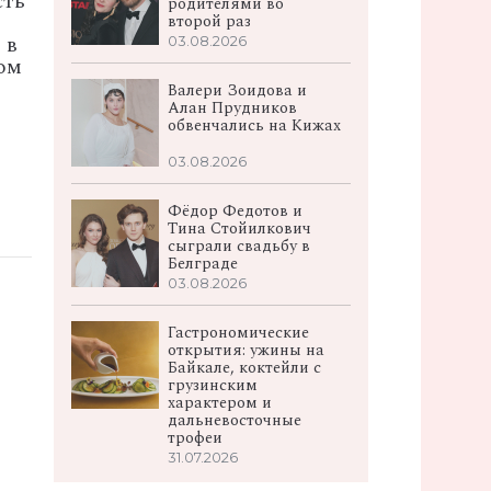
сть
родителями во
второй раз
 в
03.08.2026
ом
Валери Зоидова и
Алан Прудников
обвенчались на Кижах
03.08.2026
Фёдор Федотов и
Тина Стойилкович
сыграли свадьбу в
Белграде
03.08.2026
Гастрономические
открытия: ужины на
Байкале, коктейли с
грузинским
характером и
дальневосточные
трофеи
31.07.2026