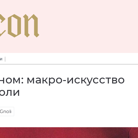
НИ
ом: макро-искусство
оли
Gnoli