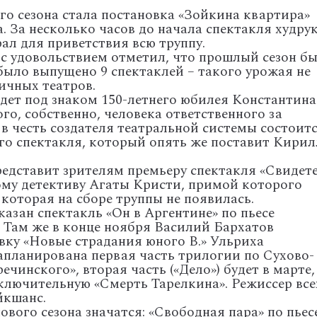
о сезона стала постановка «Зойкина квартира»
 За несколько часов до начала спектакля худру
ал для приветствия всю труппу.
 с удовольствием отметил, что прошлый сезон б
было выпущено 9 спектаклей – такого урожая не
ичных театров.
дет под знаком 150-летнего юбилея Константина
го, собственно, человека ответственного за
 в честь создателя театральной системы состоит
го спектакля, который опять же поставит Кирил
едставит зрителям премьеру спектакля «Свидет
ому детективу Агаты Кристи, примой которого
 которая на сборе труппы не появилась.
казан спектакль «Он в Аргентине» по пьесе
Там же в конце ноября Василий Бархатов
вку «Новые страдания юного В.» Ульриха
апланирована первая часть трилогии по Сухово-
инского», вторая часть («Дело») будет в марте, 
ключительную «Смерть Тарелкина». Режиссер все
йкшанс.
ового сезона значатся: «Свободная пара» по пьес