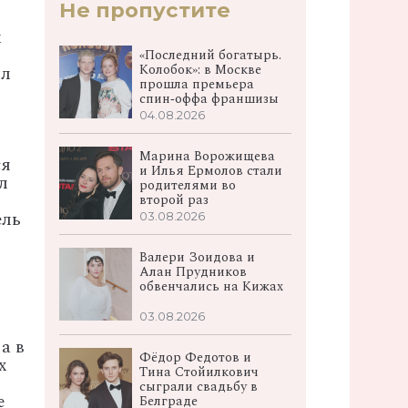
Не пропустите
к
«Последний богатырь.
Колобок»: в Москве
ыл
прошла премьера
спин‑оффа франшизы
04.08.2026
Марина Ворожищева
ся
и Илья Ермолов стали
л
родителями во
второй раз
ель
03.08.2026
Валери Зоидова и
Алан Прудников
обвенчались на Кижах
03.08.2026
а в
Фёдор Федотов и
х
Тина Стойилкович
сыграли свадьбу в
е
Белграде