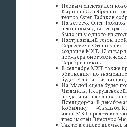
Первым спектаклем новог
Кирилла Серебренникова.
театра Олег Табаков собр
На встрече Олег Табаков
рекордным для театра – 
было ни у одного из стол
Наступающий сезон прой
Сергеевича Станиславско
создание МХТ. 17 января
премьера биографическо
Серебренников.
В сентябре МХТ также пр
обвинения» по знаменит
будет Рената Литвинова,
На Малой сцене будет по
Людмилы Петрушевской. 
представит свою постано
Пленцдорфа. В декабре з
Кобылину — «Свадьба Креч
июне МХТ представит за
трех частей Виестурс Ме
Также в списке премьер н