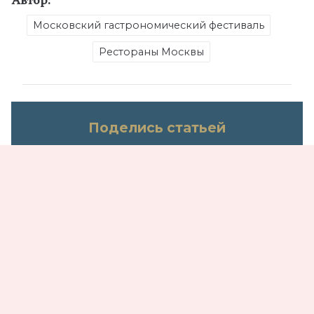
Автор:
Московский гастрономический фестиваль
Рестораны Москвы
Поделись статьей
Не пропустите
За пределами ярлыков: как выглядят
настоящие интеллектуалы сегодня
08.08.2026