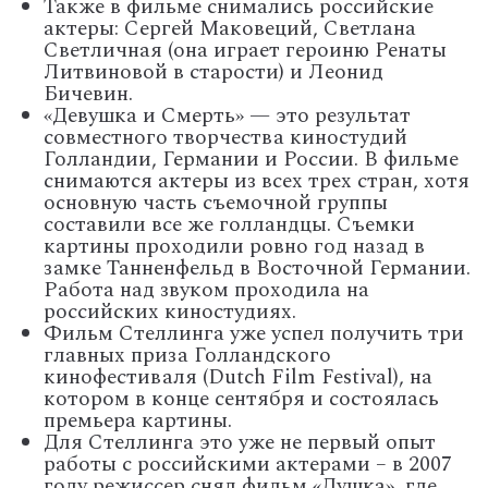
Также в фильме снимались российские
актеры: Сергей Маковеций, Светлана
Светличная (она играет героиню Ренаты
Литвиновой в старости) и Леонид
Бичевин.
«Девушка и Смерть» — это результат
совместного творчества киностудий
Голландии, Германии и России. В фильме
снимаются актеры из всех трех стран, хотя
основную часть съемочной группы
составили все же голландцы. Съемки
картины проходили ровно год назад в
замке Танненфельд в Восточной Германии.
Работа над звуком проходила на
российских киностудиях.
Фильм Стеллинга уже успел получить три
главных приза Голландского
кинофестиваля (Dutch Film Festival), на
котором в конце сентября и состоялась
премьера картины.
Для Стеллинга это уже не первый опыт
работы с российскими актерами – в 2007
году режиссер снял фильм «Душка», где