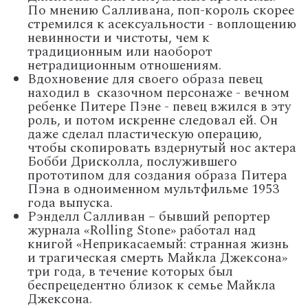
По мнению Салливана, поп-король скорее
стремился к асексуальности - воплощению
невинности и чистоты, чем к
традиционным или наоборот
нетрадиционным отношениям.
Вдохновение для своего образа певец
находил в
сказочном персонаже - вечном
ребенке Питере Пэне - певец вжился в эту
роль, и потом искренне следовал ей. Он
даже сделал пластическую операцию,
чтобы скопировать вздернутый нос актера
Бобби Дрисколла, послужившего
прототипом для создания образа Питера
Пэна в одноименном мультфильме 1953
года выпуска.
Рэнделл Салливан – бывший репортер
журнала «
Rolling
Stone
» работал над
книгой «Неприкасаемый: странная жизнь
и трагическая смерть Майкла Джексона»
три года, в течение которых был
беспрецедентно близок к семье Майкла
Джексона.