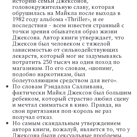
историю семьи Джексонов,
головокружительную славу, которая
обрушилась на Майкла после выхода в
1982 году альбома «Thriller», и ее
последствия – всем известен странный с
точки зрения обывателя образ жизни
Джексона. Автор книги утверждает, что
Джексон был человеком с тяжелой
зависимостью от сильнодействующих
лекарств, который мог не задумываясь
потратить 250 тысяч на один поход по
магазинам. По его словам, «шопинг,
подобно наркотикам, был
болеутоляющим средством для него».
По словам Рэндалла Салливана,
фактически Майкл Джексон был большим
ребенком, который страстно любил сцену
и мечтал сниматься в кино. Правда, на
свои притязания поп-король не раз
получал отказ.
Но самым скандальным утверждением
автора книги, пожалуй, является то, что у
Джексона были сексуальные проблемы.