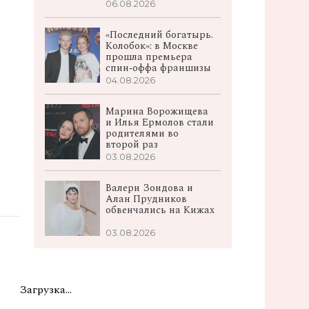
06.08.2026
«Последний богатырь.
Колобок»: в Москве
прошла премьера
спин‑оффа франшизы
04.08.2026
Марина Ворожищева
и Илья Ермолов стали
родителями во
второй раз
03.08.2026
Валери Зоидова и
Алан Прудников
обвенчались на Кижах
03.08.2026
Загрузка...