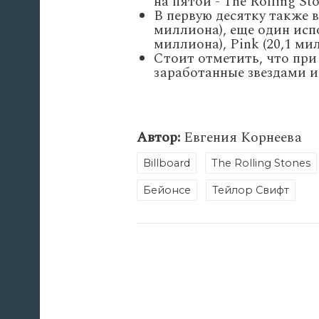
на пятой - The Rolling S
В первую десятку также в
миллиона), еще один исп
миллиона), Pink (20,1 ми
Стоит отметить, что при
заработанные звездами 
Автор:
Евгения Корнеева
Billboard
The Rolling Stones
Бейонсе
Тейлор Свифт