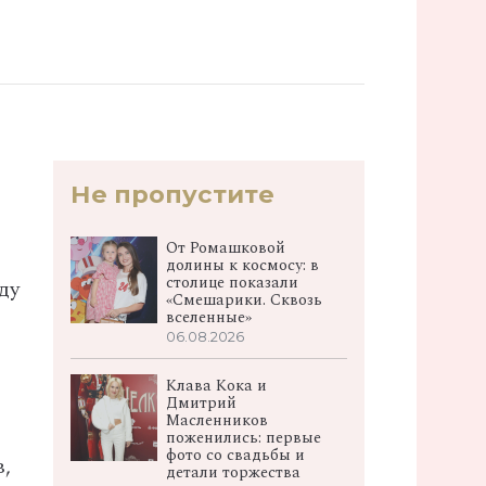
Не пропустите
От Ромашковой
долины к космосу: в
столице показали
ду
«Смешарики. Сквозь
-
вселенные»
06.08.2026
Клава Кока и
Дмитрий
Масленников
поженились: первые
фото со свадьбы и
в,
детали торжества