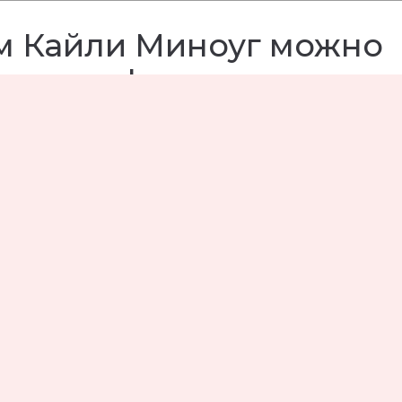
м Кайли Миноуг можно
аньше официального ре
рике Иглесиас