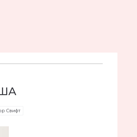
м
США
ор Свифт