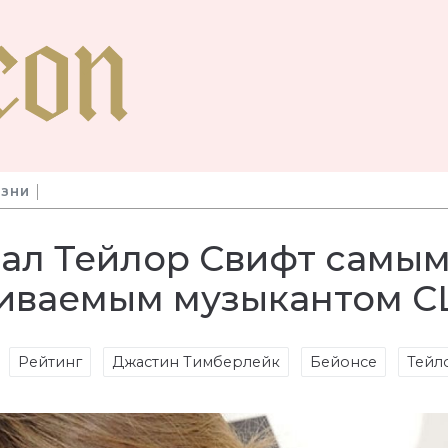
ИЗНИ
звал Тейлор Свифт самы
иваемым музыкантом 
Рейтинг
Джастин Тимберлейк
Бейонсе
Тейл