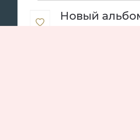
Новый альбо
послушать р
Альбом
Кайли Миноуг
Эн