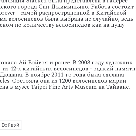
алляция Stacked была представлена в галерее
янского города Сан-Джиминьяно. Работа состоит 
orever - самой распространенной в Китайской
ма велосипедов была выбрана не случайно, ведь
ном по количеству велосипедов как на душу
вала Ай Вэйвэя и ранее. В 2003 году художник
r из 42-х китайских велосипедов - эдакий памят
юшана. В ноябре 2011-го года была сделана
cles. Состояла она из 1200 велосипедов марки
ена в музее Taipei Fine Arts Museum на Тайване.
 Вэйвэй