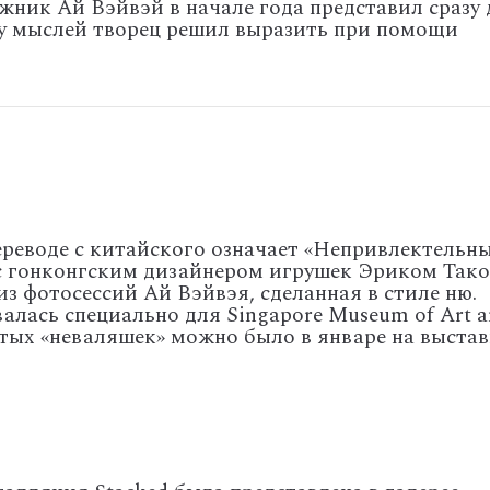
жник Ай Вэйвэй в начале года представил сразу 
у мыслей творец решил выразить при помощи
переводе с китайского означает «Непривлектельны
 с гонконгским дизайнером игрушек Эриком Тако
из фотосессий Ай Вэйвэя, сделанная в стиле ню.
лась специально для Singapore Museum of Art a
атых «неваляшек» можно было в январе на выстав