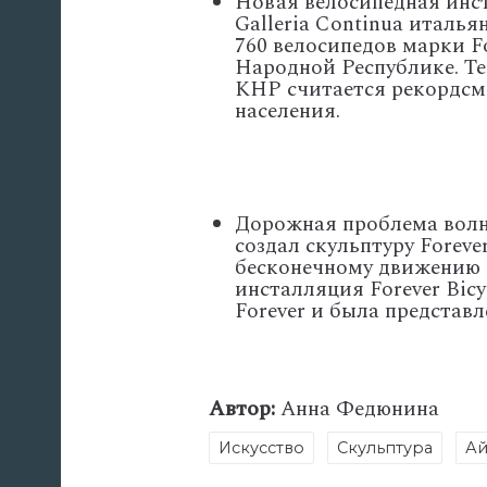
Новая велосипедная инст
Galleria Continua италь
760 велосипедов марки F
Народной Республике. Те
КНР считается рекордсме
населения.
Дорожная проблема волно
создал скульптуру Foreve
бесконечному движению Д
инсталляция Forever Bicy
Forever и была представл
Автор:
Анна Федюнина
Искусство
Скульптура
Ай