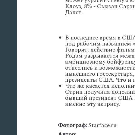
может украсить любую к
Клоуз, 8% - Сьюзан Сэрэн
Данст.
В последнее время в США
под рабочим названием 
Говорят, действие фильм
Родэм разрывается межд
амбициозному бойфренду
отнеслись к возможност
нынешнего госсекретаря,
президенты США. Что и 
Что же касается исполн
Стрип получила дополнит
бывший президент США Б
именно эту актрису.
Фотограф:
Starface.ru
Автор: