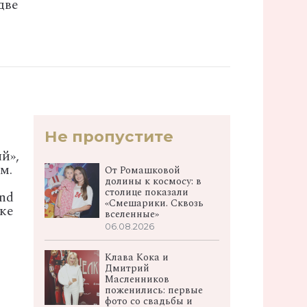
две
Не пропустите
й»,
м.
От Ромашковой
долины к космосу: в
столице показали
nd
«Смешарики. Сквозь
ке
вселенные»
06.08.2026
Клава Кока и
Дмитрий
Масленников
поженились: первые
фото со свадьбы и