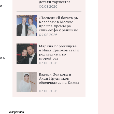
детали торжества
из
06.08.2026
«Последний богатырь.
Колобок»: в Москве
прошла премьера
спин‑оффа франшизы
04.08.2026
Марина Ворожищева
и Илья Ермолов стали
родителями во
ник
второй раз
03.08.2026
Валери Зоидова и
Алан Прудников
обвенчались на Кижах
03.08.2026
Загрузка...