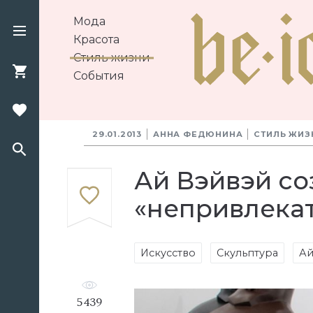
Мода
Красота
Стиль жизни
События
29.01.2013
АННА ФЕДЮНИНА
СТИЛЬ ЖИЗ
Ай Вэйвэй со
«непривлека
Искусство
Скульптура
Ай
5439