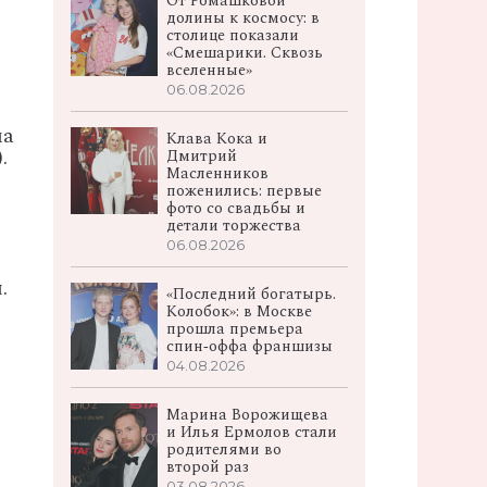
От Ромашковой
долины к космосу: в
столице показали
«Смешарики. Сквозь
вселенные»
06.08.2026
ма
Клава Кока и
.
Дмитрий
Масленников
поженились: первые
фото со свадьбы и
детали торжества
06.08.2026
.
«Последний богатырь.
Колобок»: в Москве
прошла премьера
спин‑оффа франшизы
04.08.2026
Марина Ворожищева
и Илья Ермолов стали
родителями во
второй раз
03.08.2026