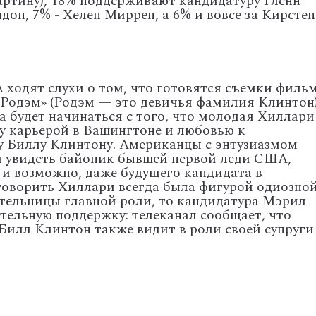
артину), 18% поддерживают кандидатуру Гленн
дон, 7% - Хелен Миррен, а 6% и вовсе за Кирстен
 ходят слухи о том, что готовятся съемки филь
«Родэм» (Родэм — это девичья фамилия Клинтон)
а будет начинаться с того, что молодая Хиллари
у карьерой в Вашингтоне и любовью к
 Биллу Клинтону. Американцы с энтузиазмом
и увидеть байопик бывшей первой леди США,
 и возможно, даже будущего кандидата в
говорить Хиллари всегда была фигурой одиозной
ительницы главной роли, то кандидатура Мэрил
ельную поддержку: телеканал сообщает, что
илл Клинтон также видит в роли своей супруги