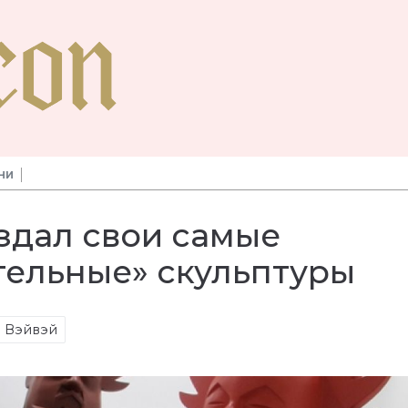
НИ
здал свои самые
тельные» скульптуры
 Вэйвэй