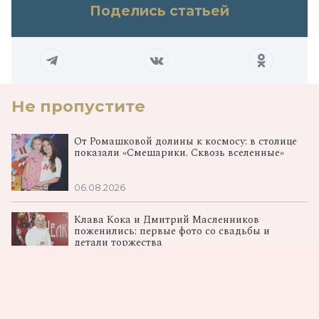
Поделись статьей
Не пропустите
От Ромашковой долины к космосу: в столице
показали «Смешарики. Сквозь вселенные»
06.08.2026
Клава Кока и Дмитрий Масленников
поженились: первые фото со свадьбы и
детали торжества
06.08.2026
«Последний богатырь. Колобок»: в Москве
прошла премьера спин‑оффа франшизы