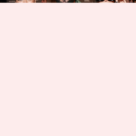
20 ноября в кинотеатре «Москва» состоялась
премьера криминальной ироничной мелодрамы
онлайн-кинотеатра KION «Кеша должен
умереть» от режиссера первого сезона
«Содержанок» Константина Богомолова и
продюсера «Оттепели» Валерия Тодоровского.