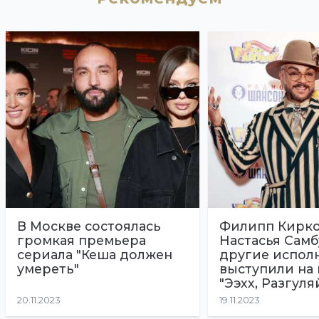
В Москве состоялась
Филипп Кирко
громкая премьера
Настасья Самб
сериала "Кеша должен
другие испол
умереть"
выступили на
"Ээхх, Разгуля
20.11.2023
19.11.2023