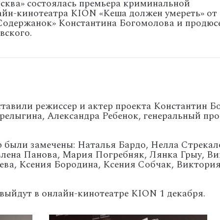
осква» состоялась премьера криминальной
йн-кинотеатра KION «Кеша должен умереть» от
«Содержанок» Константина Богомолова и продюс
вского.
ставили режиссер и актер проекта Константин 
ерелыгина, Александра Ребенок, генеральный п
ер были замечены: Наталья Бардо, Нелла Стрекал
Елена Панова, Мария Погребняк, Лянка Грыу, Ви
ева, Ксения Бородина, Ксения Собчак, Виктория
выйдут в онлайн-кинотеатре KION 1 декабря.