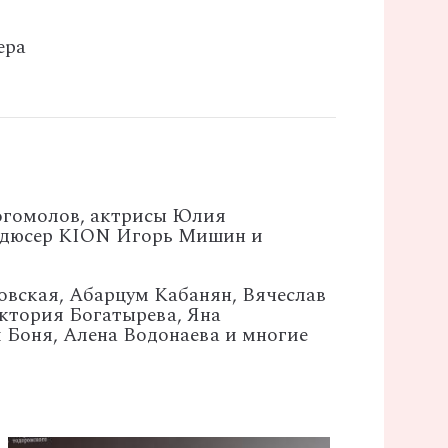
ера
Богомолов, актрисы Юлия
родюсер KION Игорь Мишин и
овская, Абарцум Кабанян, Вячеслав
ктория Богатырева, Яна
 Боня, Алена Водонаева и многие