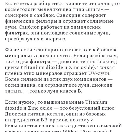
Если четко разбираться в защите от солнца, то
косметологи выделяют два типа «щита» —
санскрин и санблок. Санскрин содержит
физические фильтры и отражает солнечные
лучи. Санблок работает на химических
фильтрах, они поглощают солнечные лучи,
преобразуя их в энергию.
Физические санскрины имеют в своей основе
минеральные компоненты. Если разобраться,
то это два фильтра — диоксид титана и оксид
цинка (Titanium dioxide и Zinc oxide). Тонкая
пленка этих минералов отражает UV-лучи.
Более сильный из этих двух компонентов —
оксид цинка, он отражает все лучи, диоксид
титана — только лучи класса В.
Если нужно , то вышеназванные Titanium
dioxide и Zinc oxide — это безусловный плюс.
Диоксид титана, кстати, один из базовых
ингредиентов BB-кремов, поэтому у
большинства из них также достаточно высокий
уровень солнцезащиты (SPF от 20 и выше). К