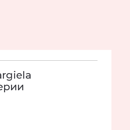
rgiela
ерии