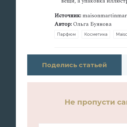
вещи, а упаковка иллюс
Источник:
maisonmartinmarg
Автор:
Ольга Буянова
Парфюм
Косметика
Maiso
Поделись статьей
Не пропусти с