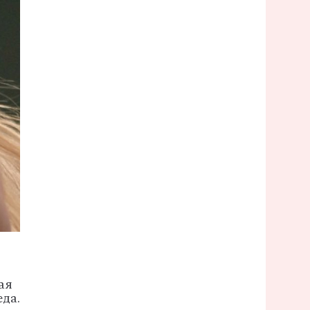
ая
да.