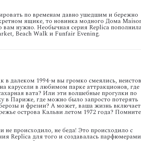
ировать по временам давно ушедшим и бережно
кретном ящике, то новинка модного Дома Maiso
что вам нужно. Необычная серия Replica пополнил
ket, Beach Walk и Funfair Evening.
к в далеком 1994-м вы громко смеялись, неисто
 на карусели в любимом парке аттракционов, где
 сахарная вата? Или эти волшебные прогулки по
 в Париже, где можно было запросто потерять
уберозы и фрезии? А может, ваша жизнь включает
режье острова Кальви летом 1972 года? Помните
ми не происходило, не беда! Это происходило с
ия Replica для того и создавалась парфюмерами