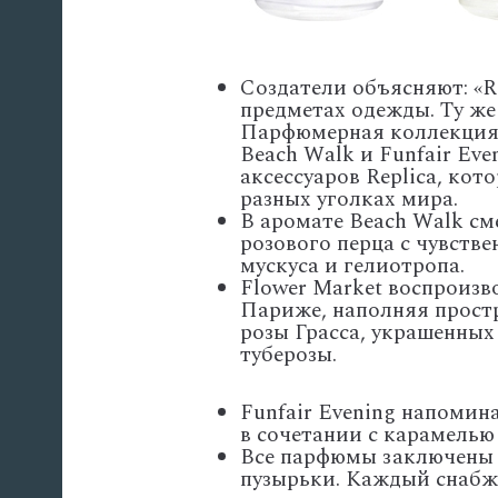
Создатели объясняют: «R
предметах одежды. Ту же
Парфюмерная коллекция,
Beach Walk и Funfair Eve
аксессуаров Replica, кот
разных уголках мира.
В аромате Beach Walk см
розового перца с чувств
мускуса и гелиотропа.
Flower Market воспроизв
Париже, наполняя прост
розы Грасса, украшенны
туберозы.
Funfair Evening напомин
в сочетании с карамелью
Все парфюмы заключены 
пузырьки. Каждый снабж