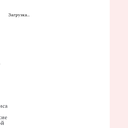
Загрузка...
,
иса
кие
ой