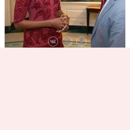
Автор:
Алена Якубова
До и После
Челка
Мишель Обама
Поделись статьей