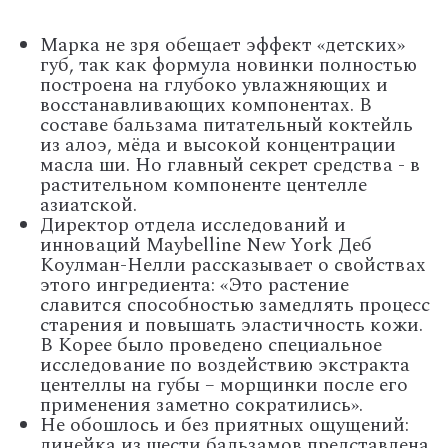
Марка не зря обещает эффект «детских»
губ, так как формула новинки полностью
построена на глубоко увлажняющих и
восстанавливающих компонентах. В
составе бальзама питательный коктейль
из алоэ, мёда и высокой концентрации
масла ши. Но главный секрет средства - в
растительном компоненте центелле
азиатской.
Директор отдела исследований и
инноваций Maybelline New York Деб
Коулман-Нелли рассказывает о свойствах
этого ингредиента: «Это растение
славится способностью замедлять процесс
старения и повышать эластичность кожи.
В Корее было проведено специальное
исследование по воздействию экстракта
центеллы на губы – морщинки после его
применения заметно сократились».
Не обошлось и без приятных ощущений:
линейка из шести бальзамов представлена