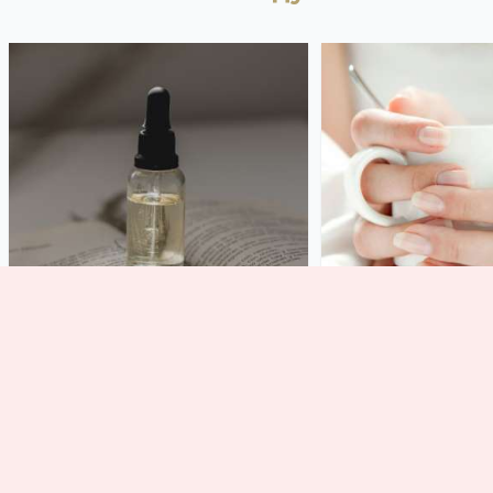
Масло для лица и тела:
Последствия 
зачем оно нужно и как
как снять шел
его правильно
домашних усл
использовать
06.03.2020
10578
14.04.2020