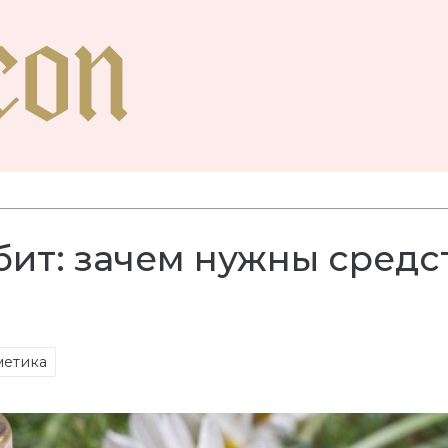
ит: зачем нужны средс
метика