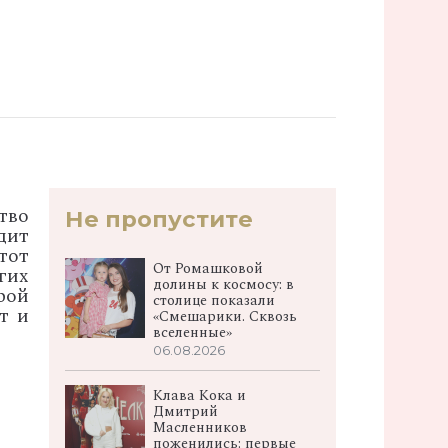
тво
Не пропустите
дит
тот
От Ромашковой
гих
долины к космосу: в
рой
столице показали
т и
«Смешарики. Сквозь
вселенные»
06.08.2026
Клава Кока и
Дмитрий
Масленников
поженились: первые