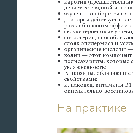
каротин (предшественни
делает ее гладкой и шел
азулен — он борется с а
, которая действует в ка
расслабляющим эффекто
сесквитерпеновые углев
ситостерин, способству
слоях эпидермиса и усил
органические кислоты — 
холин — этот компонент
полисахариды, которые 
увлажненность;
гликозиды, обладающие
свойствами;
и, наконец, витамины В1
окислительно-восстанови
На практике