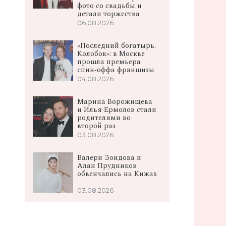
фото со свадьбы и
детали торжества
06.08.2026
«Последний богатырь.
Колобок»: в Москве
прошла премьера
спин‑оффа франшизы
04.08.2026
Марина Ворожищева
и Илья Ермолов стали
родителями во
второй раз
03.08.2026
Валери Зоидова и
Алан Прудников
обвенчались на Кижах
03.08.2026