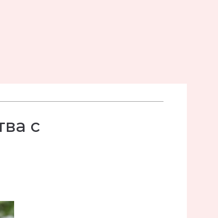
тва с