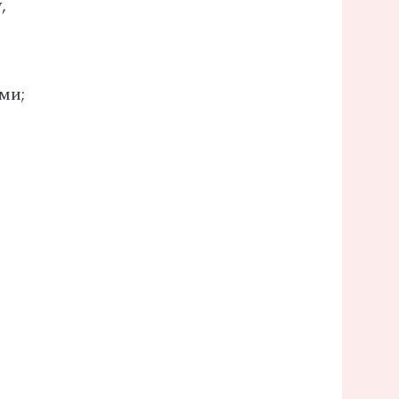
,
ми;
и