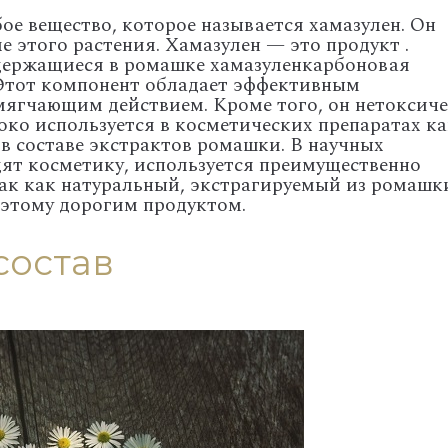
ое вещество, которое называется хамазулен. Он
 этого растения. Хамазулен — это продукт .
держащиеся в ромашке хамазуленкарбоновая
 Этот компонент обладает эффективным
ягчающим действием. Кроме того, он нетоксиче
око используется в косметических препаратах к
в составе экстрактов ромашки. В научных
дят косметику, используется преимущественно
так как натуральный, экстрагируемый из ромашк
оэтому дорогим продуктом.
состав