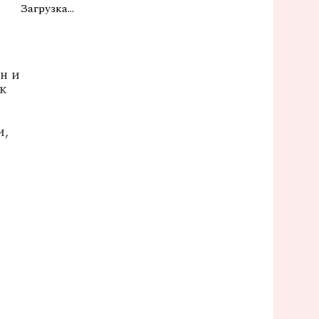
Загрузка...
н и
ак
и,