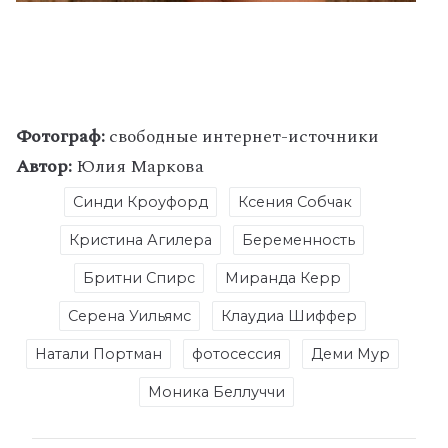
Фотограф:
свободные интернет-источники
Автор:
Юлия Маркова
Синди Кроуфорд
Ксения Собчак
Кристина Агилера
Беременность
Бритни Спирс
Миранда Керр
Серена Уильямс
Клаудиа Шиффер
Натали Портман
фотосессия
Деми Мур
Моника Беллуччи