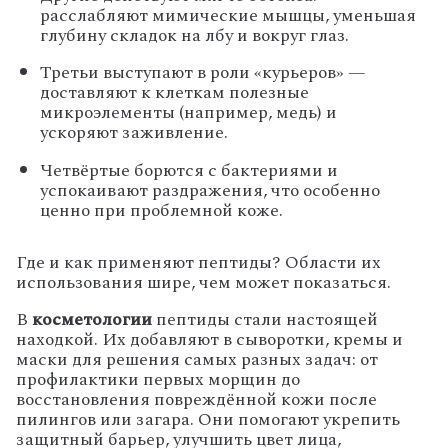
расслабляют
мимические
мышцы,
уменьшая
глубину
складок
на
лбу
и
вокруг
глаз.
Третьи
выступают
в
роли
«курьеров»
—
доставляют
к
клеткам
полезные
микроэлементы
(например,
медь)
и
ускоряют
заживление.
Четвёртые
борются
с
бактериями
и
успокаивают
раздражения,
что
особенно
ценно
при
проблемной
коже.
Где
и
как
применяют
пептиды?
Области
их
использования
шире,
чем
может
показаться.
В
косметологии
пептиды
стали
настоящей
находкой.
Их
добавляют
в
сыворотки,
кремы
и
маски
для
решения
самых
разных
задач:
от
профилактики
первых
морщин
до
восстановления
повреждённой
кожи
после
пилингов
или
загара.
Они
помогают
укрепить
защитный
барьер,
улучшить
цвет
лица,