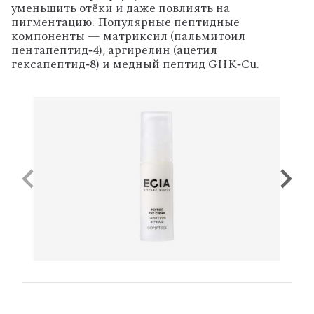
уменьшить
отёки
и
даже
повлиять
на
пигментацию.
Популярные
пептидные
компоненты
— матриксил
(пальмитоил
пентапептид‑4),
аргирелин
(ацетил
гексапептид‑8)
и
медный
пептид
GHK‑Cu.