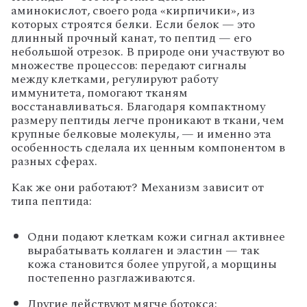
аминокислот,
своего
рода
«кирпичики»,
из
которых
строятся
белки.
Если
белок
— это
длинный
прочный
канат,
то
пептид
— его
небольшой
отрезок.
В
природе
они
участвуют
во
множестве
процессов:
передают
сигналы
между
клетками,
регулируют
работу
иммунитета,
помогают
тканям
восстанавливаться.
Благодаря
компактному
размеру
пептиды
легче
проникают
в
ткани,
чем
крупные
белковые
молекулы,
— и
именно
эта
особенность
сделала
их
ценным
компонентом
в
разных
сферах.
Как
же
они
работают?
Механизм
зависит
от
типа
пептида:
Одни
подают
клеткам
кожи
сигнал
активнее
вырабатывать
коллаген
и
эластин
— так
кожа
становится
более
упругой,
а
морщины
постепенно
разглаживаются.
Другие
действуют
мягче
ботокса: