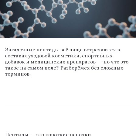
Загадочные
пептиды
всё
чаще
встречаются
в
составах
уходовой
косметики,
спортивных
добавок
и
медицинских
препаратов
— но
что
это
такое
на
самом
деле?
Разберёмся
без
сложных
терминов.
Пептиды
— это
короткие
цепочки