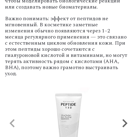
чтобы
моделировать
биологические
реакции
или
создавать
новые
биоматериалы.
Важно
понимать:
эффект
от
пептидов
не
мгновенный.
В
косметике
заметные
изменения
обычно
появляются
через
1–2
месяца
регулярного
применения
— это
связано
с
естественным
циклом
обновления
кожи.
При
этом
пептиды
хорошо
сочетаются
с
гиалуроновой
кислотой
и
витаминами,
но
могут
терять
активность
рядом
с
кислотами
(AHA,
BHA),
поэтому
важно
грамотно
выстраивать
уход.