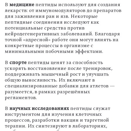
В
медицине
пептиды
используют
для
создания
лекарств:
от
иммуномодуляторов
до
препаратов
для
заживления
ран
и
язв.
Некоторые
пептидные
соединения
исследуют
как
потенциальные
средства
против
нейродегенеративных
заболеваний.
Благодаря
точной
«адресной»
работе
они
могут
влиять
на
конкретные
процессы
в
организме
с
минимальными
побочными
эффектами.
В
спорте
пептиды
ценят
за
способность
ускорять
восстановление
после
тренировок,
поддерживать
мышечный
рост
и
улучшать
общую
выносливость.
Их
включают
в
специализированные
добавки
для
атлетов
—
разумеется,
в
рамках
разрешённых
регламентов.
В
научных
исследованиях
пептиды
служат
инструментом
для
изучения
клеточных
процессов,
разработки
вакцин
и
таргетной
терапии.
Их
синтезируют
в
лабораториях,