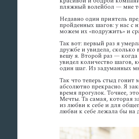
красивой и бодрой компании
пляжный волейбол — мне т
Недавно один приятель пре
пройденных шагов: у нас с
можем их «подружить» и ср
Так вот: первый раз я умерл
дружбе и увидела, сколько 
вешу я. Второй раз — когда 
увидел количество шагов, к
один шаг. Из задуманных м
Так что теперь стыд гонит 
абсолютно прекрасно. Я зак
время прогулок. Точнее, э
Мечты. Та самая, которая 
из любви к себе и для обще
любви к себе лежала бы на 