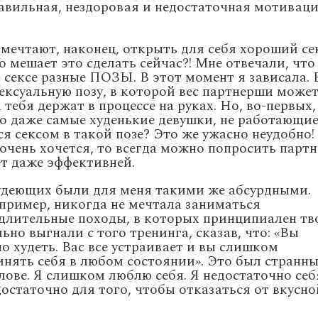
равильная, нездоровая и недостаточная мотиваци
мечтают, наконец, открыть для себя хороший сек
о мешает это сделать сейчас?! Мне отвечали, что
сексе разные ПОЗЫ. В этот момент я зависала. 
сексуальную позу, в которой вес партнерши може
тебя держат в процессе на руках. Но, во-первых,
то даже самые худенькие девушки, не работающие
 сексом в такой позе? Это же ужасно неудобно!
очень хочется, то всегда можно попросить партн
т даже эффективней.
удеющих были для меня такими же абсурдными.
пример, никогда не мечтала заниматься
длительные походы, в которых принципиален тв
льно выгнали с того тренинга, сказав, что: «Вы
 худеть. Вас все устраивает и вы слишком
инять себя в любом состоянии». Это был странн
олове. Я слишком люблю себя. Я недостаточно себ
достаточно для того, чтобы отказаться от вкусно