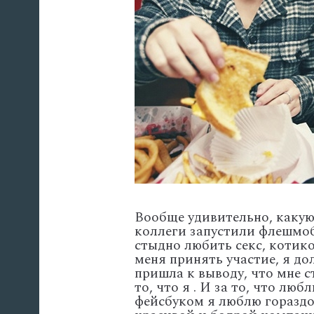
Вообще удивительно, какую
коллеги запустили флешмоб 
стыдно любить секс, котико
меня принять участие, я д
пришла к выводу, что мне ст
то, что я . И за то, что лю
фейсбуком я люблю гораздо