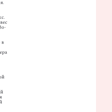
я.
с.
 вес
Во-
т
 в
ера
ой
ый
я
й