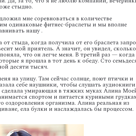
. Да, за то, что я не люблю компании, вечеринк
оже стыдно.
дложил мне соревноваться в количестве
 ним одинаковые фитнес-браслеты и мы вполне
авнивать нашу .
а от стыда, когда получила от его браслета запро
весит мой приятель. А значит, он увидел, сколько
поняла, что он легче меня. В третий раз — когда
оторые я прошла в тот день к обеду. Сто семьдес
ной десяти тысяч.
меня на улицу. Там сейчас солнце, поют птички и
азала себе наушники, чтобы слушать аудиокниги
то сделала умирающая в тяжких муках Алина Мое
занимается спортом и питается куриными грудка
го оздоровления организма. Алина реальная из
диване, ела булки и наслаждалась бы процессом.