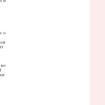
и и
с о
 он
ят
 во
й
ми