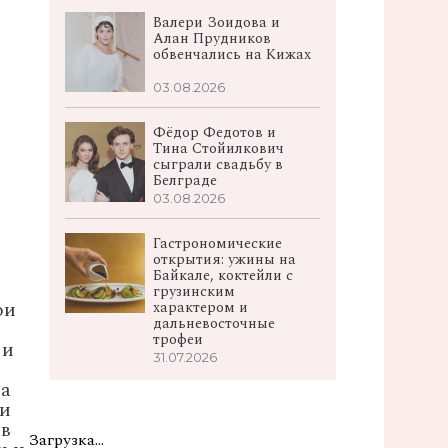
Валери Зоидова и
Алан Прудников
обвенчались на Кижах
03.08.2026
Фёдор Федотов и
Тина Стойилкович
сыграли свадьбу в
Белграде
03.08.2026
Гастрономические
открытия: ужины на
Байкале, коктейли с
грузинским
ои
характером и
дальневосточные
трофеи
 и
31.07.2026
за
 и
 в
Загрузка...