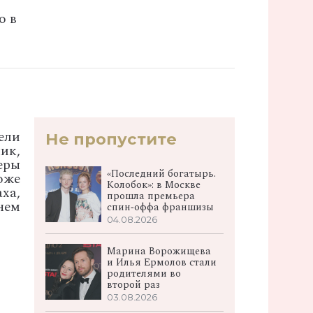
о в
ели
Не пропустите
ик,
еры
«Последний богатырь.
оже
Колобок»: в Москве
ха,
прошла премьера
чем
спин‑оффа франшизы
04.08.2026
Марина Ворожищева
и Илья Ермолов стали
родителями во
второй раз
03.08.2026