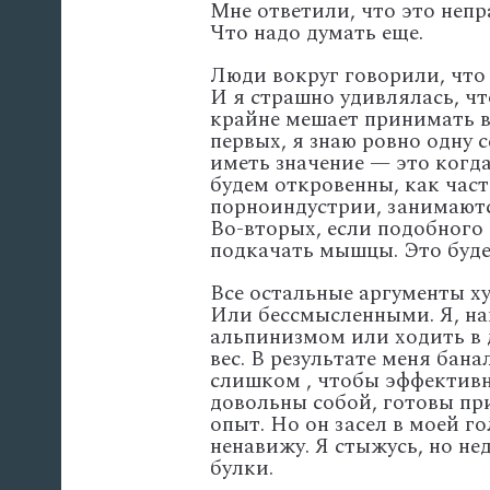
Мне ответили, что это неп
Что надо думать еще.
Люди вокруг говорили, что 
И я страшно удивлялась, чт
крайне мешает принимать в 
первых, я знаю ровно одну 
иметь значение — это когда 
будем откровенны, как час
порноиндустрии, занимаются
Во-вторых, если подобного 
подкачать мышцы. Это буде
Все остальные аргументы х
Или бессмысленными. Я, на
альпинизмом или ходить в 
вес. В результате меня бана
слишком , чтобы эффективно
довольны собой, готовы пр
опыт. Но он засел в моей г
ненавижу. Я стыжусь, но не
булки.