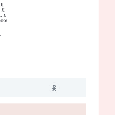
 Я
. Я
, а
мне
е