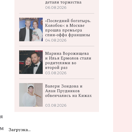
детали торжества
06.08.2026
«Последний богатырь.
Колобок»: в Москве
прошла премьера
спин‑оффа франшизы
04.08.2026
Марина Ворожищева
и Илья Ермолов стали
родителями во
второй раз
03.08.2026
Валери Зоидова и
Алан Прудников
обвенчались на Кижах
03.08.2026
я
ем
Загрузка...