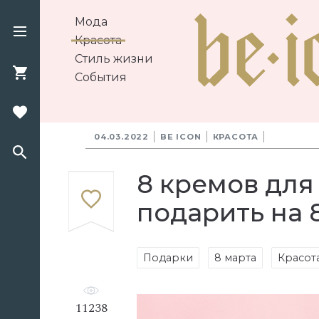
Мода
Красота
Стиль жизни
События
04.03.2022
BE ICON
КРАСОТА
8 кремов для
подарить на 
Подарки
8 марта
Красот
11238